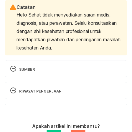
Catatan
Hello Sehat tidak menyediakan saran medis,
diagnosis, atau perawatan. Selalu konsultasikan
dengan ahli kesehatan profesional untuk
mendapatkan jawaban dan penanganan masalah
kesehatan Anda.
SUMBER
Healthline. (2017). What You Should Know About 
Building Muscle Mass and Tone. [online] Available 
RIWAYAT PENGERJAAN
at: 
http://www.healthline.com/health/how-long-
does-it-take-to-build-muscle#muscle-growth2
Versi Terbaru
 [Accessed 13 Sep. 2017].
07/09/2023
Gallagher, E. (2017). About Testosterone & Muscle 
Ditulis oleh 
Nimas Mita Etika M
Apakah artikel ini membantu?
Growth. [online] LIVESTRONG.COM. Available at: 
Ditinjau secara medis oleh
dr. Tania Savitri