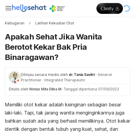
Kebugaran
Latihan Kekuatan Otot
Apakah Sehat Jika Wanita
Berotot Kekar Bak Pria
Binaragawan?
Ditinjau secara medis oleh
dr. Tania Savitri
·
General
Practitioner
·
Integrated Therapeutic
Ditulis oleh
Nimas Mita Etika M
·
Tanggal diperbarui 07/09/2023
Memiliki otot kekar adalah keinginan sebagian besar
laki-laki. Tapi, tak jarang wanita menginginkannya juga
bahkan sudah ada yang berhasil memilikinya. Otot kekar
identik dengan bentuk tubuh yang kuat, sehat, dan