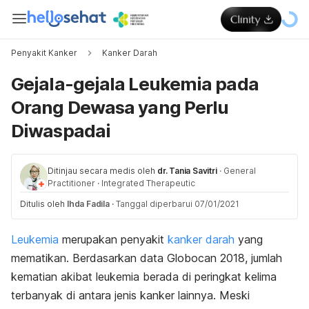
Penyakit Kanker
Kanker Darah
Gejala-gejala Leukemia pada
Orang Dewasa yang Perlu
Diwaspadai
Ditinjau secara medis oleh
dr. Tania Savitri
·
General
Practitioner
·
Integrated Therapeutic
Ditulis oleh
Ihda Fadila
·
Tanggal diperbarui 07/01/2021
Leukemia
merupakan penyakit
kanker darah
yang
mematikan. Berdasarkan data
Globocan 2018
, jumlah
kematian akibat leukemia berada di peringkat kelima
terbanyak di antara jenis kanker lainnya. Meski