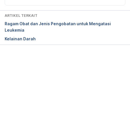
Leukaemia Care. 2020. Signs and symptoms of 
leukaemia. 
ARTIKEL TERKAIT
https://www.leukaemiacare.org.uk/support-and-
Ragam Obat dan Jenis Pengobatan untuk Mengatasi
information/information-about-blood-
Leukemia
cancer/blood-cancer-information/signs-and-
Kelainan Darah
symptoms-of-leukaemia/. Accessed August 3, 
2020.
Leukaemia Care. 2020. Bruising in leukaemia VS 
Memuat...
ordinary bruising. 
https://www.leukaemiacare.org.uk/support-and-
information/latest-from-leukaemia-
care/blog/spotting-the-difference-bruising-in-
leukaemia-vs-ordinary-bruising/. Accessed August 
3, 2020.
Leukaemia Care. 2020. Repeated infections. 
https://www.leukaemiacare.org.uk/support-and-