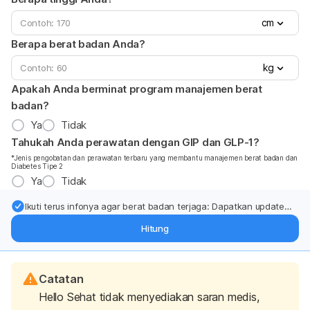
cm
Berapa berat badan Anda?
kg
Apakah Anda berminat program manajemen berat
badan?
Ya
Tidak
Tahukah Anda perawatan dengan GIP dan GLP-1?
*Jenis pengobatan dan perawatan terbaru yang membantu manajemen berat badan dan
Diabetes Tipe 2
Ya
Tidak
Ikuti terus infonya agar berat badan terjaga: Dapatkan update
dari pakar mengenai dukungan dan perawatan berat badan
Hitung
langsung ke inbox Anda.
Catatan
Hello Sehat tidak menyediakan saran medis,