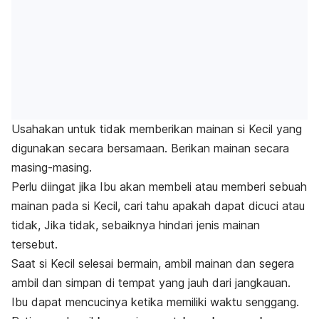
Usahakan untuk tidak memberikan mainan si Kecil yang
digunakan secara bersamaan. Berikan mainan secara
masing-masing.
Perlu diingat jika Ibu akan membeli atau memberi sebuah
mainan pada si Kecil, cari tahu apakah dapat dicuci atau
tidak, Jika tidak, sebaiknya hindari jenis mainan
tersebut.
Saat si Kecil selesai bermain, ambil mainan dan segera
ambil dan simpan di tempat yang jauh dari jangkauan.
Ibu dapat mencucinya ketika memiliki waktu senggang.