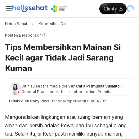
Hidup Sehat
Kebersihan Diri
Konten Bersponsor
Tips Membersihkan Mainan Si
Kecil agar Tidak Jadi Sarang
Kuman
Ditinjau secara medis oleh
dr. Carla Pramudita Susanto
·
General Practitioner
·
Klinik Laboratorium Pramita
Ditulis oleh
Roby Rizki
·
Tanggal diperbarui 03/03/2021
Mengondisikan lingkungan atau ruang bermain yang
aman dan bersih adalah kewajiban Ibu sebagai orang
tua. Selain itu, si Kecil pasti memiliki banyak mainan,