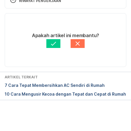
RIWAYAT PENGERJAAN
January 27, 2020, from: 
https://momlovesbest.com/clean-baby-toys#q2
Versi Terbaru
03/03/2021
WebMD. (2010, August 10). 5 Surprising Sources of 
Ditulis oleh 
Roby Rizki
Apakah artikel ini membantu?
Lead Exposure. Retrieved January 27, 2020, from: 
Ditinjau secara medis oleh
dr. Carla Pramudita 
https://www.webmd.com/children/lead#1
Susanto
Diperbarui oleh: 
Rina Nurjanah
Mann, D. (2005, October 13). Germs in the 
Bedroom. Retrieved January 27, 2020, from: 
ARTIKEL TERKAIT
https://www.webmd.com/a-to-z-
7 Cara Tepat Membersihkan AC Sendiri di Rumah
guides/features/germs-in-bedroom#1
10 Cara Mengusir Kecoa dengan Tepat dan Cepat di Rumah
Memuat...