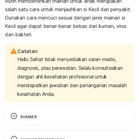
Rutin membersihkan mainan untuk anak merupakan
salah satu cara untuk menjauhkan si Kecil dari penyakit.
Gunakan cara mencuci sesuai dengan jenis mainan si
Kecil agar dapat benar-benar bebas dari kuman, virus
dan bakteri.
Catatan
Hello Sehat tidak menyediakan saran medis,
diagnosis, atau perawatan. Selalu konsultasikan
dengan ahli kesehatan profesional untuk
mendapatkan jawaban dan penanganan masalah
kesehatan Anda.
SUMBER
Alexander, L. (2019, February 15). How to Clean 
Baby Toys (6 Easy and Safe Tips). Retrieved 