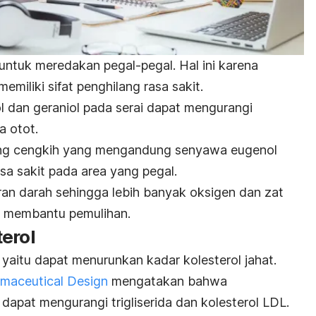
ntuk meredakan pegal-pegal. Hal ini karena
miliki sifat penghilang rasa sakit.
l
dan geraniol pada serai dapat mengurangi
a otot.
ng
cengkih
yang mengandung senyawa eugenol
a sakit pada area yang pegal.
ran darah sehingga lebih banyak oksigen dan zat
k membantu pemulihan.
erol
aitu dapat menurunkan kadar kolesterol jahat.
rmaceutical Design
mengatakan bahwa
dapat mengurangi trigliserida dan kolesterol LDL.