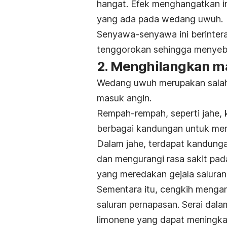
hangat. Efek menghangatkan ini
yang ada pada wedang uwuh.
Senyawa-senyawa ini berintera
tenggorokan sehingga menyeba
2. Menghilangkan m
Wedang uwuh merupakan salah
masuk angin
.
Rempah-rempah, seperti jahe, 
berbagai kandungan untuk mer
Dalam
jahe
, terdapat kandung
dan mengurangi rasa sakit pa
yang meredakan gejala saluran
Sementara itu, cengkih menga
saluran pernapasan. Serai da
limonene
yang dapat meningka