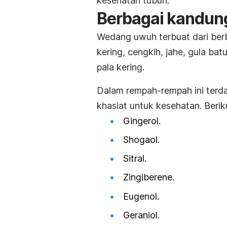
kesehatan tubuh.
Berbagai kandu
Wedang uwuh terbuat dari berb
kering, cengkih, jahe, gula ba
pala kering.
Dalam rempah-rempah ini terda
khasiat untuk kesehatan. Berik
Gingerol.
Shogaol
.
Sitral.
Zingiberene
.
Eugenol.
Geraniol.