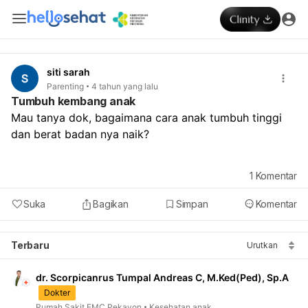
siti sarah
Parenting
4 tahun yang lalu
Tumbuh kembang anak
Mau tanya dok, bagaimana cara anak tumbuh tinggi 
dan berat badan nya naik? 
1
Komentar
Suka
Bagikan
Simpan
Komentar
Terbaru
Urutkan
dr. Scorpicanrus Tumpal Andreas C, M.Ked(Ped), Sp.A
Dokter
Rumah Sakit EMC Pekayon
Kesehatan anak