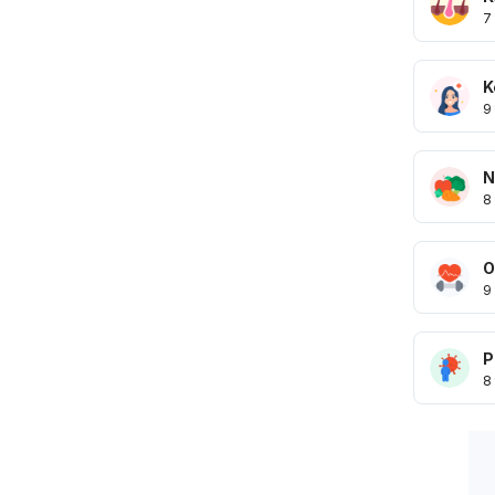
7
K
9
N
8
O
9
P
8