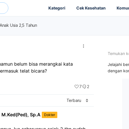
Kategori
Cek Kesehatan
Komun
 Anak Usia 2,5 Tahun
Temukan k
, namun belum bisa merangkai kata 
Jelajahi be
ermasuk telat bicara?
dengan kon
7
2
Terbaru
, M.Ked(Ped), Sp.A
Dokter