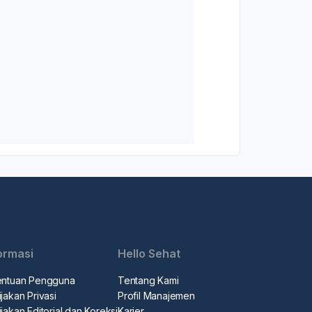
ormasi
Hello Sehat
entuan Pengguna
Tentang Kami
jakan Privasi
Profil Manajemen
jakan Editorial dan Koreksi
Karier