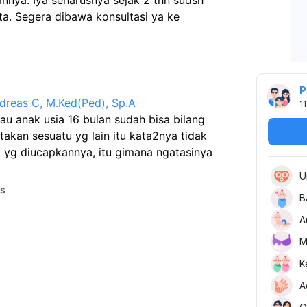
nnya. Iya seharusnya sejak 2 thn sudsh 
a. Segera dibawa konsultasi ya ke 
P
dreas C, M.Ked(Ped), Sp.A
11
u anak usia 16 bulan sudah bisa bilang 
kan sesuatu yg lain itu kata2nya tidak 
a yg diucapkannya, itu gimana ngatasinya 
U
as
B
A
M
K
A