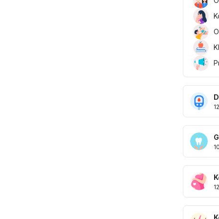
O
K
O
K
P
D
1
G
1
K
1
K