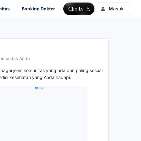
itas
Booking Dokter
Masuk
omunitas Anda
rbagai jenis komunitas yang ada dan paling sesuai
disi kesehatan yang Anda hadapi.
Iklan