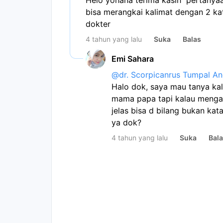
Helo yohana terima kasih  pertanyaa
bisa merangkai kalimat dengan 2 kat
dokter
4 tahun yang lalu
Suka
Balas
Emi Sahara
@
dr. Scorpicanrus Tumpal An
Halo dok, saya mau tanya kala
mama papa tapi kalau mengata
jelas bisa d bilang bukan kat
ya dok?
4 tahun yang lalu
Suka
Bal