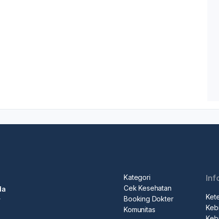
Kategori
Inf
Cek Kesehatan
da
Ket
Booking Dokter
r
Kebi
Komunitas
Kebi