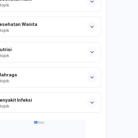
topik
esehatan Wanita
topik
utrisi
topik
lahraga
topik
enyakit Infeksi
topik
Iklan