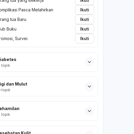
rang tua yang Bekerja
Ikuti
omplikasi Pasca Melahirkan
Ikuti
rang tua Baru
Ikuti
lub Buku
Ikuti
romosi, Survei
Ikuti
iabetes
2
topik
igi dan Mulut
0
topik
ehamilan
2
topik
esehatan Kulit