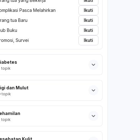
rang tua yang Bekerja
Ikuti
omplikasi Pasca Melahirkan
Ikuti
rang tua Baru
Ikuti
lub Buku
Ikuti
romosi, Survei
Ikuti
iabetes
2
topik
igi dan Mulut
0
topik
ehamilan
2
topik
esehatan Kulit