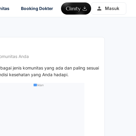
itas
Booking Dokter
Masuk
omunitas Anda
rbagai jenis komunitas yang ada dan paling sesuai
disi kesehatan yang Anda hadapi.
Iklan