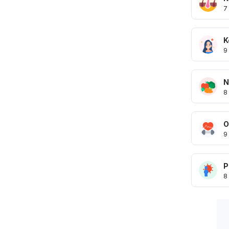
7
K
9
N
8
O
9
P
8