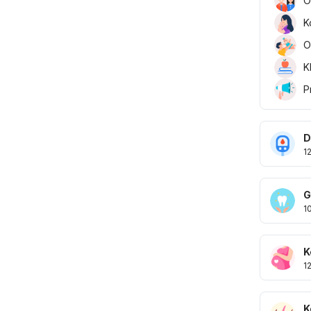
O
K
O
K
P
D
1
G
1
K
1
K