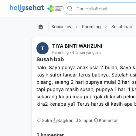
Komunitas
Parenting
Susah bab
TIYA BINTI WAHZUNI
T
Parenting
4 tahun yang lalu
Susah bab
halo. Saya punya anak usia 2 bulan, Saya ka
kasih sufor lancar terus babnya. Setelah us
pisang, selang 2 hari pupnya mulai 2 hari sek
tapi pupnya masih susah, pupnya 1 hari 1 k
sekarang kalau mau pup gak di kasih pelum
kira2 kenapa ya? Terus harus di kasih apa b
Suka
Bagikan
Simpan
Komentar
2 komentar