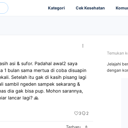
Kategori
Cek Kesehatan
Komun
Temukan k
sih asi & sufor. Padahal awal2 saya 
Jelajahi be
ia 1 bulan sama mertua di coba disuapin 
dengan kon
ali. Setelah itu gak di kasih pisang lagi 
ali sambil ngeden sampek sekarang & 
as dia gak bisa pup. Mohon sarannya, 
iar lancar lagi? 🙏
3
2
Terbaru