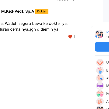
, M.Ked(Ped), Sp.A
Dokter
ya. Waduh segera bawa ke dokter ya. 
luran cerna nya..jgn d diemin ya
P
1
11
U
B
A
M
K
A