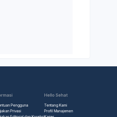
ormasi
Hello Sehat
entuan Pengguna
Tentang Kami
jakan Privasi
Profil Manajemen
jakan Editorial dan Koreksi
Karier