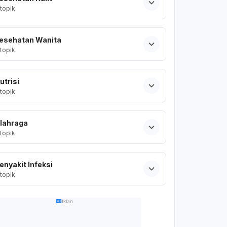
topik
esehatan Wanita
topik
utrisi
topik
lahraga
topik
enyakit Infeksi
topik
Iklan