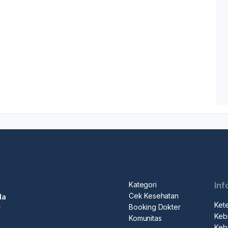
Kategori
Inf
Cek Kesehatan
da
Ket
Booking Dokter
r
Kebi
Komunitas
Kebi