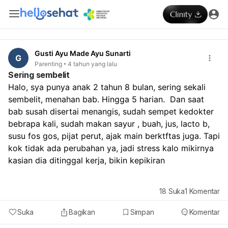
Gusti Ayu Made Ayu Sunarti
G
Parenting
4 tahun yang lalu
Sering sembelit
Halo, sya punya anak 2 tahun 8 bulan, sering sekali 
sembelit, menahan bab. Hingga 5 harian.  Dan saat 
bab susah disertai menangis, sudah sempet kedokter 
bebrapa kali, sudah makan sayur , buah, jus, lacto b, 
susu fos gos, pijat perut, ajak main berktftas juga. Tapi 
kok tidak ada perubahan ya, jadi stress kalo mikirnya 
kasian dia ditinggal kerja, bikin kepikiran
18
Suka
1
Komentar
Suka
Bagikan
Simpan
Komentar