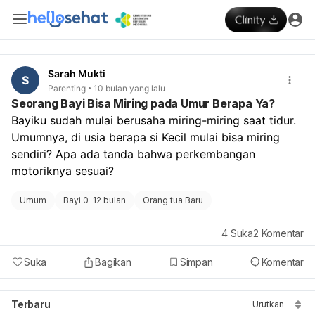
Sarah Mukti
S
Parenting
10 bulan yang lalu
Seorang Bayi Bisa Miring pada Umur Berapa Ya?
Bayiku sudah mulai berusaha miring-miring saat tidur. 
Umumnya, di usia berapa si Kecil mulai bisa miring 
sendiri? Apa ada tanda bahwa perkembangan 
motoriknya sesuai?
Umum
Bayi 0-12 bulan
Orang tua Baru
4
Suka
2
Komentar
Suka
Bagikan
Simpan
Komentar
Terbaru
Urutkan