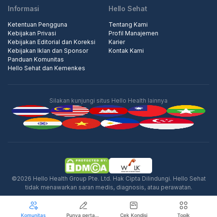
Informasi
Hello Sehat
Ketentuan Pengguna
Tentang Kami
Kebijakan Privasi
Profil Manajemen
Kebijakan Editorial dan Koreksi
Karier
Kebijakan Iklan dan Sponsor
Kontak Kami
Panduan Komunitas
Hello Sehat dan Kemenkes
Silakan kunjungi situs Hello Health lainnya
Iklan
©2026 Hello Health Group Pte. Ltd. Hak Cipta Dilindungi. Hello Sehat
tidak menawarkan saran medis, diagnosis, atau perawatan.
Komunitas
Punya pertanyaan seputar kesehatan?
Cek Kondisi
Topik