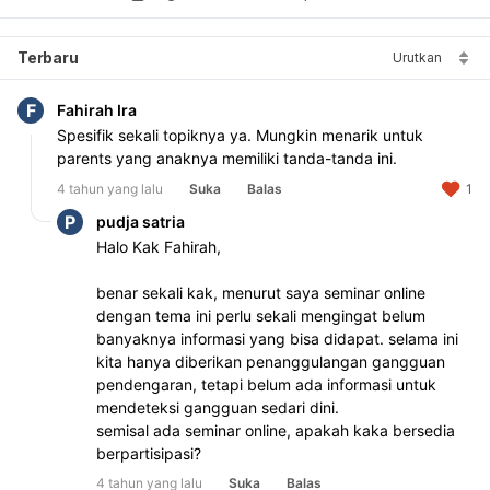
Terbaru
Urutkan
F
Fahirah Ira
Spesifik sekali topiknya ya. Mungkin menarik untuk 
parents yang anaknya memiliki tanda-tanda ini.
4 tahun yang lalu
Suka
Balas
1
P
pudja satria
Halo Kak Fahirah,
benar sekali kak, menurut saya seminar online 
dengan tema ini perlu sekali mengingat belum 
banyaknya informasi yang bisa didapat. selama ini 
kita hanya diberikan penanggulangan gangguan 
pendengaran, tetapi belum ada informasi untuk 
mendeteksi gangguan sedari dini.
semisal ada seminar online, apakah kaka bersedia 
berpartisipasi?
4 tahun yang lalu
Suka
Balas