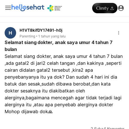
H1VT8kifDY17491-h0j
H
Parenting
1 tahun yang lalu
Selamat siang dokter, anak saya umur 4 tahun 7
bulan
Selamat siang dokter, anak saya umur 4 tahun 7 bulan 
,ada gatal2 di jari2 celah tangan ,dan kakinya ,seperti 
cairan didalan gatal2 tersebut ,kira2 apa 
penyebanyanya itu ya dok? Dan sudah 4 hari ini dia 
batuk dan sesak,sudah dibawa berobat,dan kata 
dokter sesaknya itu diakibatkan oleh 
alerginya,bagaimana mencegah agar tidak terjadi lagi 
alerginya itu ,atau apa penyebab alerginya dokter 
Mohop dijawab dok🙏
2
Suka
4
Komentar