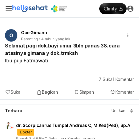
Oce Gimann
O
Parenting
4 tahun yang lalu
Selamat pagi dok.bayi umur 3bln panas 38.cara
atasinya gimana y dok.trmksh
Ibu puji Fatmawati
7
Suka
1
Komentar
Suka
Bagikan
Simpan
Komentar
Terbaru
Urutkan
dr. Scorpicanrus Tumpal Andreas C, M.Ked(Ped), Sp.A
Dokter
Rumah Sakit EMC Pekayon
Kesehatan anak