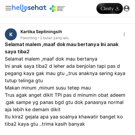
Kartika Septiningsih
K
Parenting
2 bulan yang lalu
Selamat malem ,maaf dok mau bertanya Ini anak
saya tiba2
Selamat malem ,maaf dok mau bertanya 
Ini anak saya tiba2 d leher ada benjolan tapi pas d 
pegang kaya gak mau gtu ,,trus anaknya sering kaya 
tutup telinga gtu
Makan minum ,minum susu tetep mau 
Trus agak anget dikit TPI pas d minumin obat adeem 
.gak sampe yg panas bgd gtu dok panasnya normal 
aja lebih ke demam dikit
Itu kira2 gejala apa yaa soalnya khawatir banget ko 
tiba2 kaya gtu ..trima kasih banyak 