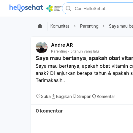
Komunitas
Parenting
Saya mau ber
Andre AR
Parenting
5 tahun yang lalu
Saya mau bertanya, apakah obat vitami
Saya mau bertanya, apakah obat vitamin ca
anak? Di anjurkan berapa tahun & apakah se
Terimakasih.. 
Suka
Bagikan
Simpan
Komentar
0 komentar