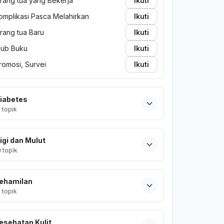
rang tua yang Bekerja
Ikuti
omplikasi Pasca Melahirkan
Ikuti
rang tua Baru
Ikuti
lub Buku
Ikuti
romosi, Survei
Ikuti
iabetes
2
topik
igi dan Mulut
0
topik
ehamilan
2
topik
esehatan Kulit