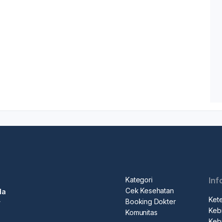
Kategori
Inf
Cek Kesehatan
da
Ket
Booking Dokter
r
Kebi
Komunitas
Kebi