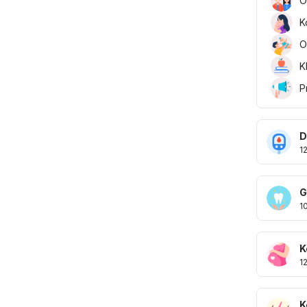
O
K
O
K
P
D
1
G
1
K
1
K