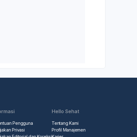
ormasi
Hello Sehat
entuan Pengguna
Tentang Kami
jakan Privasi
Profil Manajemen
jakan Editorial dan Koreksi
Karier