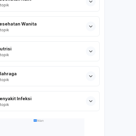
topik
esehatan Wanita
topik
utrisi
topik
lahraga
topik
enyakit Infeksi
topik
Iklan