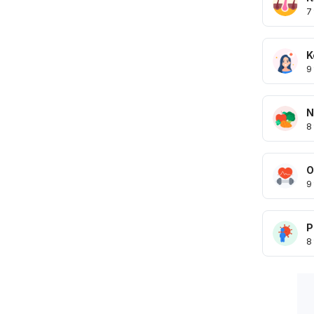
7
K
9
N
8
O
9
P
8