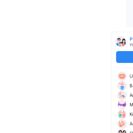
P
11
U
B
A
M
K
A