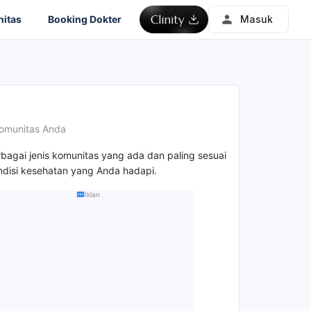
itas
Booking Dokter
Masuk
omunitas Anda
rbagai jenis komunitas yang ada dan paling sesuai
disi kesehatan yang Anda hadapi.
Iklan