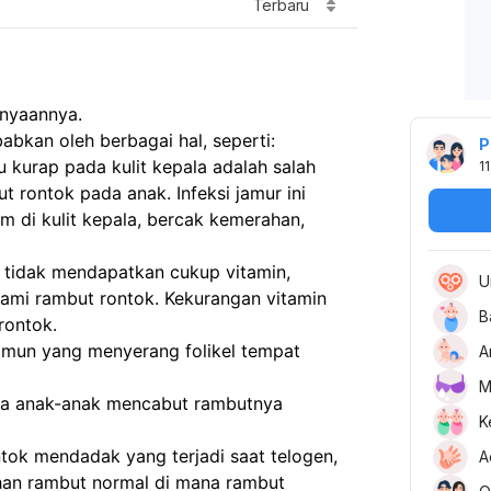
Terbaru
anyaannya.
bkan oleh berbagai hal, seperti:
P
au kurap pada kulit kepala adalah salah 
11
rontok pada anak. Infeksi jamur ini 
tam di kulit kepala, bercak kemerahan, 
 tidak mendapatkan cukup vitamin, 
U
ami rambut rontok. Kekurangan vitamin 
B
rontok. 
oimun yang menyerang folikel tempat 
A
M
ana anak-anak mencabut rambutnya 
K
tok mendadak yang terjadi saat telogen, 
A
han rambut normal di mana rambut 