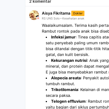
2 komentar
Aisya Fikritama
Dokter
RS UNS Solo
Kesehatan anak
Waalaikumsalam. Terima kasih pert
Rambut rontok pada anak bisa diseba
Infeksi jamur
: Tinea capitis at
satu penyebab paling umum rambut 
bisa ditandai dengan titik-titik hi
gatal, dan kulit bersisik. 
Kekurangan nutrisi
: Anak yang
mineral, dan protein dapat mengal
E juga bisa menyebabkan rambut 
Alopecia areata
: Penyakit aut
tumbuh rambut. 
Trikotilomania
: Kelainan di m
secara paksa. 
Telogen effluvium
: Rambut ron
yaitu bagian dari siklus pertumbu