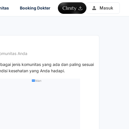
itas
Booking Dokter
Masuk
omunitas Anda
rbagai jenis komunitas yang ada dan paling sesuai
disi kesehatan yang Anda hadapi.
Iklan