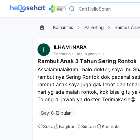
Komunitas
Parenting
Rambut Anak
ILHAM INARA
Parenting
1 tahun yang lalu
Rambut Anak 3 Tahun Sering Rontok
Assalamualaikum.. halo dokter, saya ibu Sh
rambut nya Sering Rontok dok padahal set
rambut anak saya juga gak lebat dan tebal
hari yg ada malah rontok, kok bisa gitu ya
Tolong di jawab ya dokter, Terimakasih😊
Bayi 0-12 bulan
Suka
Bagikan
Simpan
Komentar