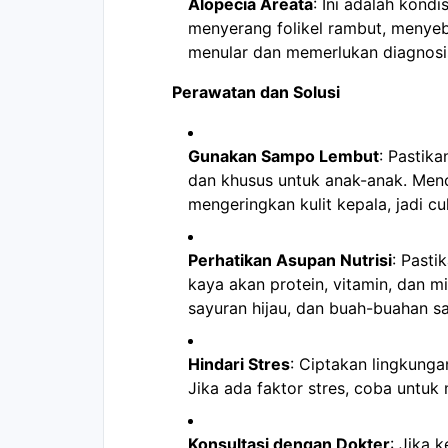
Alopecia Areata
: Ini adalah kond
menyerang folikel rambut, menyeb
menular dan memerlukan diagnosis
Perawatan dan Solusi
Gunakan Sampo Lembut
: Pastik
dan khusus untuk anak-anak. Menc
mengeringkan kulit kepala, jadi c
Perhatikan Asupan Nutrisi
: Past
kaya akan protein, vitamin, dan mi
sayuran hijau, dan buah-buahan s
Hindari Stres
: Ciptakan lingkung
Jika ada faktor stres, coba untuk
Konsultasi dengan Dokter
: Jika 