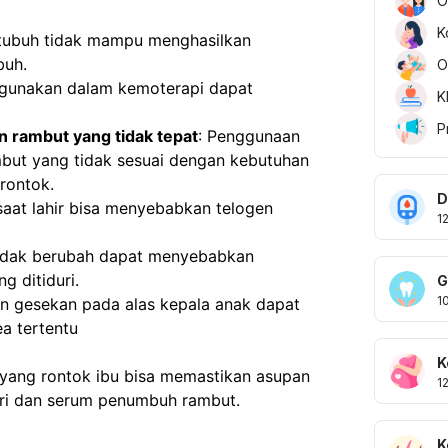
O
K
a tubuh tidak mampu menghasilkan 
buh. 
O
igunakan dalam kemoterapi dapat 
K
 
P
 rambut yang tidak tepat
: Penggunaan 
ut yang tidak sesuai dengan kebutuhan 
rontok. 
D
 saat lahir bisa menyebabkan telogen 
1
 tidak berubah dapat menyebabkan 
g ditiduri. 
G
1
n gesekan pada alas kepala anak dapat 
a tertentu
K
yang rontok ibu bisa memastikan asupan 
1
iri dan serum penumbuh rambut. 
K