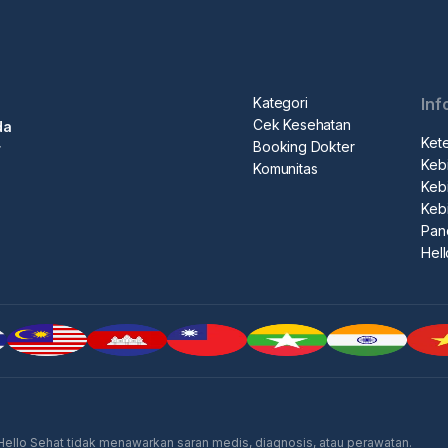
Kategori
Inf
Cek Kesehatan
da
Ket
Booking Dokter
r
Kebi
Komunitas
Kebi
Keb
Pan
Hel
 Hello Sehat tidak menawarkan saran medis, diagnosis, atau perawatan.