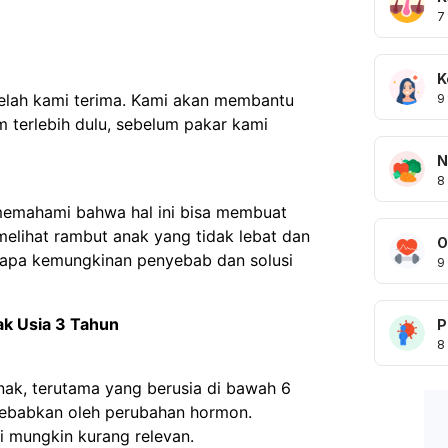
7
K
telah kami terima. Kami akan membantu
9
 terlebih dulu, sebelum pakar kami
N
8
 memahami bahwa hal ini bisa membuat
melihat rambut anak yang tidak lebat dan
O
erapa kemungkinan penyebab dan solusi
9
k Usia 3 Tahun
P
8
nak, terutama yang berusia di bawah 6
isebabkan oleh perubahan hormon.
i mungkin kurang relevan.