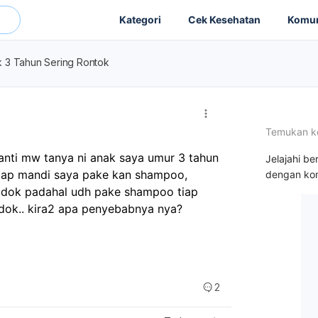
Kategori
Cek Kesehatan
Komun
 3 Tahun Sering Rontok
Temukan k
anti mw tanya ni anak saya umur 3 tahun 
Jelajahi be
iap mandi saya pake kan shampoo, 
dengan kon
 dok padahal udh pake shampoo tiap 
 dok.. kira2 apa penyebabnya nya?
2