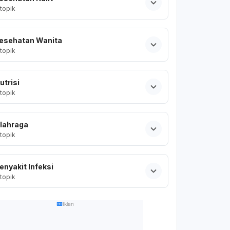
topik
esehatan Wanita
topik
utrisi
topik
lahraga
topik
enyakit Infeksi
topik
Iklan