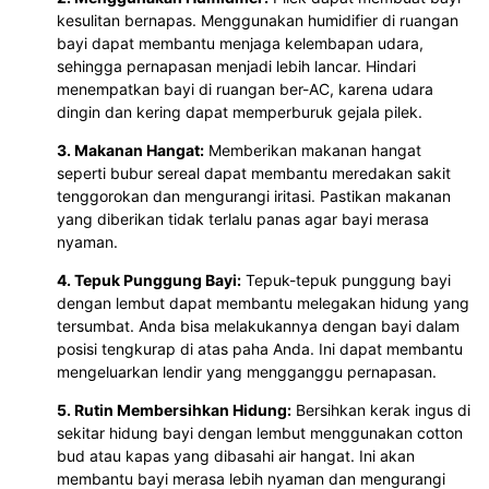
kesulitan bernapas. Menggunakan humidifier di ruangan
bayi dapat membantu menjaga kelembapan udara,
sehingga pernapasan menjadi lebih lancar. Hindari
menempatkan bayi di ruangan ber-AC, karena udara
dingin dan kering dapat memperburuk gejala pilek.
3. Makanan Hangat:
Memberikan makanan hangat
seperti bubur sereal dapat membantu meredakan sakit
tenggorokan dan mengurangi iritasi. Pastikan makanan
yang diberikan tidak terlalu panas agar bayi merasa
nyaman.
4. Tepuk Punggung Bayi:
Tepuk-tepuk punggung bayi
dengan lembut dapat membantu melegakan hidung yang
tersumbat. Anda bisa melakukannya dengan bayi dalam
posisi tengkurap di atas paha Anda. Ini dapat membantu
mengeluarkan lendir yang mengganggu pernapasan.
5. Rutin Membersihkan Hidung:
Bersihkan kerak ingus di
sekitar hidung bayi dengan lembut menggunakan cotton
bud atau kapas yang dibasahi air hangat. Ini akan
membantu bayi merasa lebih nyaman dan mengurangi