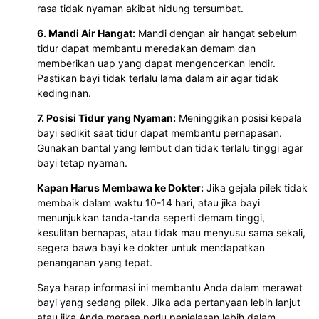
rasa tidak nyaman akibat hidung tersumbat.
6. Mandi Air Hangat:
Mandi dengan air hangat sebelum
tidur dapat membantu meredakan demam dan
memberikan uap yang dapat mengencerkan lendir.
Pastikan bayi tidak terlalu lama dalam air agar tidak
kedinginan.
7. Posisi Tidur yang Nyaman:
Meninggikan posisi kepala
bayi sedikit saat tidur dapat membantu pernapasan.
Gunakan bantal yang lembut dan tidak terlalu tinggi agar
bayi tetap nyaman.
Kapan Harus Membawa ke Dokter:
Jika gejala pilek tidak
membaik dalam waktu 10-14 hari, atau jika bayi
menunjukkan tanda-tanda seperti demam tinggi,
kesulitan bernapas, atau tidak mau menyusu sama sekali,
segera bawa bayi ke dokter untuk mendapatkan
penanganan yang tepat.
Saya harap informasi ini membantu Anda dalam merawat
bayi yang sedang pilek. Jika ada pertanyaan lebih lanjut
atau jika Anda merasa perlu penjelasan lebih dalam,