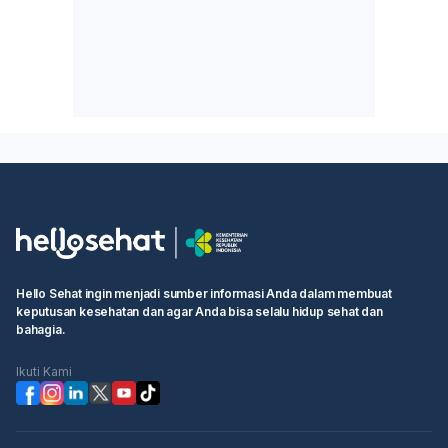
Hello Sehat ingin menjadi sumber informasi Anda dalam membuat
keputusan kesehatan dan agar Anda bisa selalu hidup sehat dan
bahagia.
Ikuti Kami