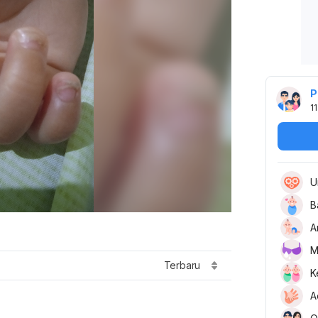
P
11
U
B
A
M
Terbaru
K
A