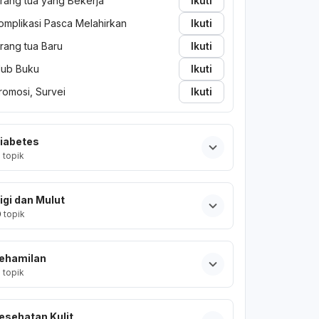
rang tua yang Bekerja
Ikuti
omplikasi Pasca Melahirkan
Ikuti
rang tua Baru
Ikuti
lub Buku
Ikuti
romosi, Survei
Ikuti
iabetes
2
topik
igi dan Mulut
0
topik
ehamilan
2
topik
esehatan Kulit