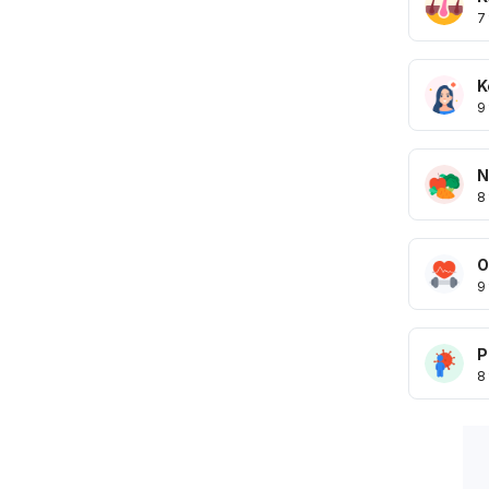
7
K
9
N
8
O
9
P
8