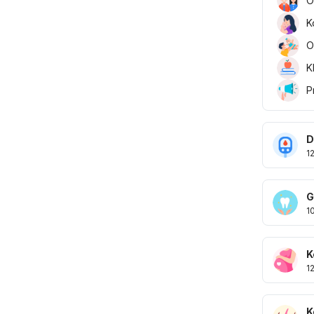
O
K
O
K
P
D
1
G
1
K
1
K