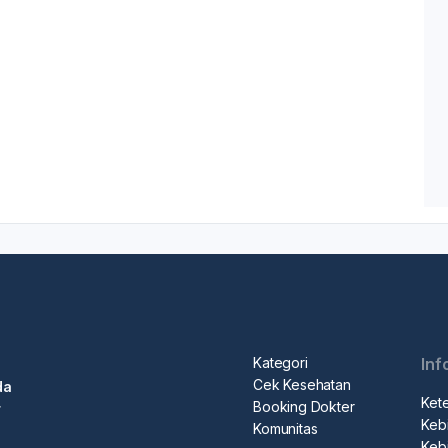
Kategori
Inf
Cek Kesehatan
da
Ket
Booking Dokter
r
Kebi
Komunitas
Kebi