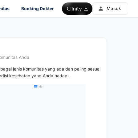
itas
Booking Dokter
Masuk
omunitas Anda
rbagai jenis komunitas yang ada dan paling sesuai
disi kesehatan yang Anda hadapi.
Iklan