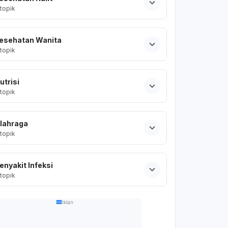
topik
esehatan Wanita
topik
utrisi
topik
lahraga
topik
enyakit Infeksi
topik
Iklan