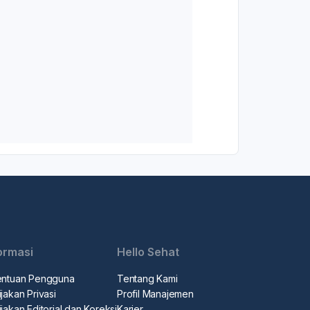
ormasi
Hello Sehat
entuan Pengguna
Tentang Kami
jakan Privasi
Profil Manajemen
jakan Editorial dan Koreksi
Karier