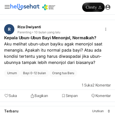
Riza Dwiyanti
R
Parenting
10 bulan yang lalu
Kepala Ubun-Ubun Bayi Menonjol, Normalkah?
Aku melihat ubun-ubun bayiku agak menonjol saat 
menangis. Apakah itu normal pada bayi? Atau ada 
kondisi tertentu yang harus diwaspadai jika ubun-
ubunnya tampak lebih menonjol dari biasanya?
Umum
Bayi 0-12 bulan
Orang tua Baru
1
Suka
2
Komentar
Suka
Bagikan
Simpan
Komentar
Terbaru
Urutkan