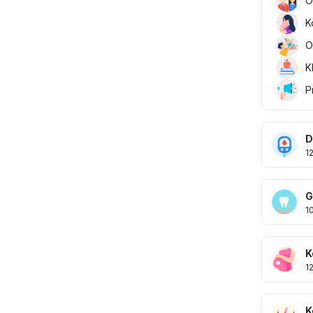
O
K
O
K
P
D
1
G
1
K
1
K