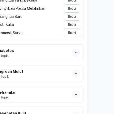
rang tua yang Bekerja
Ikuti
omplikasi Pasca Melahirkan
Ikuti
rang tua Baru
Ikuti
lub Buku
Ikuti
romosi, Survei
Ikuti
iabetes
2
topik
igi dan Mulut
0
topik
ehamilan
2
topik
esehatan Kulit