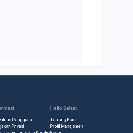
ormasi
Hello Sehat
entuan Pengguna
Tentang Kami
jakan Privasi
Profil Manajemen
jakan Editorial dan Koreksi
Karier