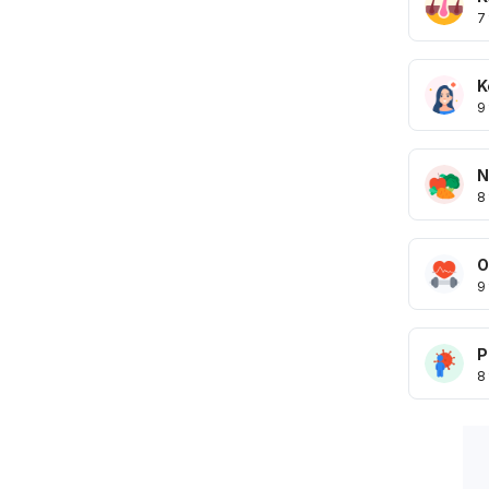
7
K
9
N
8
O
9
P
8