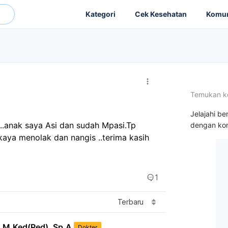
Kategori
Cek Kesehatan
Komun
Temukan k
Jelajahi be
 ..anak saya Asi dan sudah Mpasi.Tp 
dengan kon
kaya menolak dan nangis ..terima kasih 
1
Terbaru
, M.Ked(Ped), Sp.A
Dokter