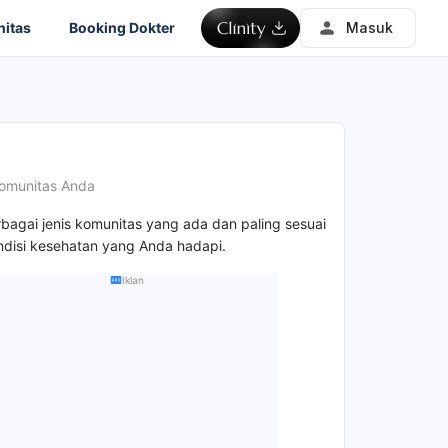
itas
Booking Dokter
Masuk
omunitas Anda
rbagai jenis komunitas yang ada dan paling sesuai
disi kesehatan yang Anda hadapi.
Iklan