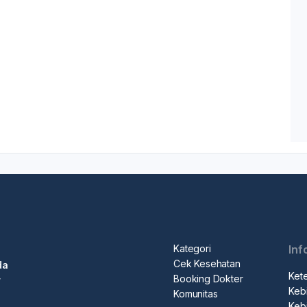
Kategori
Inf
Cek Kesehatan
da
Ket
Booking Dokter
r
Kebi
Komunitas
Kebi