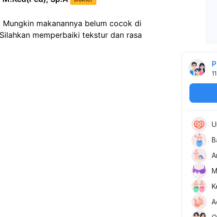
a. Mungkin makanannya belum cocok di 
Silahkan memperbaiki tekstur dan rasa 
P
11
U
B
A
M
K
A