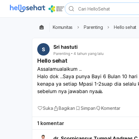
Komunitas
Parenting
Hello sehat
Sri hastuti
S
Parenting
4 tahun yang lalu
Hello sehat
Assalamualaikum ..
Halo dok ..Saya punya Bayi 6 Bulan 10 hari
kenapa ya setiap Mpasi 1-2suap dia selalu 
sebelum nya jawaban nya🙏
Suka
Bagikan
Simpan
Komentar
1 komentar
dr. Scorpicanrus Tumpal Andreas C