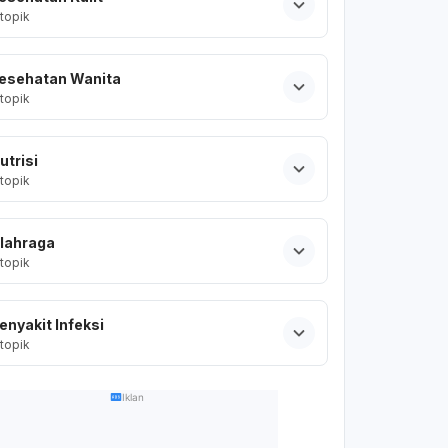
topik
esehatan Wanita
topik
utrisi
topik
lahraga
topik
enyakit Infeksi
topik
Iklan