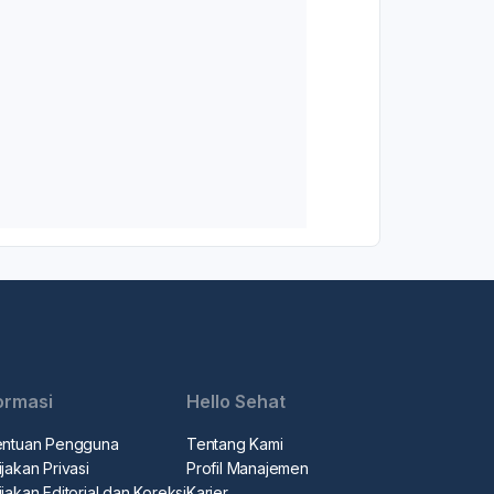
ormasi
Hello Sehat
entuan Pengguna
Tentang Kami
jakan Privasi
Profil Manajemen
jakan Editorial dan Koreksi
Karier