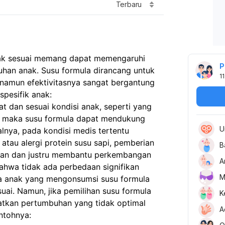
Terbaru
idak sesuai memang dapat memengaruhi
P
an anak. Susu formula dirancang untuk
11
amun efektivitasnya sangat bergantung
pesifik anak:
at dan sesuai kondisi anak, seperti yang
, maka susu formula dapat mendukung
U
nya, pada kondisi medis tertentu
, atau alergi protein susu sapi, pemberian
B
ukan dan justru membantu perkembangan
A
bahwa tidak ada perbedaan signifikan
M
a anak yang mengonsumsi susu formula
uai. Namun, jika pemilihan susu formula
K
batkan pertumbuhan yang tidak optimal
A
ntohnya: