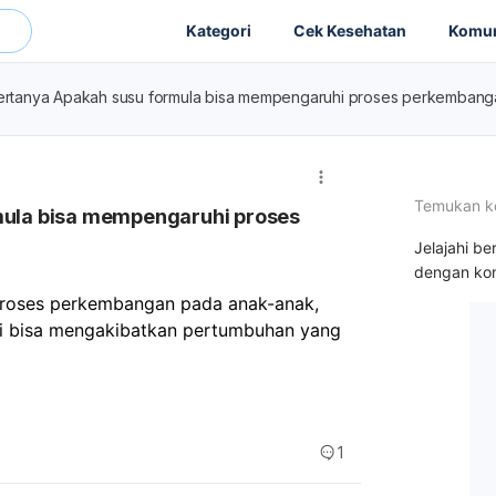
Kategori
Cek Kesehatan
Komun
 bertanya Apakah susu formula bisa mempengaruhi proses perkembang
Temukan k
rmula bisa mempengaruhi proses
Jelajahi be
dengan kon
proses perkembangan pada anak-anak,
ai bisa mengakibatkan pertumbuhan yang 
1