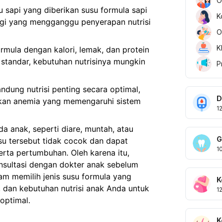
O
u sapi yang diberikan susu formula sapi
K
rgi yang mengganggu penyerapan nutrisi
O
K
mula dengan kalori, lemak, dan protein
la standar, kebutuhan nutrisinya mungkin
P
dung nutrisi penting secara optimal,
D
bkan anemia yang memengaruhi sistem
1
 anak, seperti diare, muntah, atau
G
u tersebut tidak cocok dan dapat
1
rta pertumbuhan. Oleh karena itu,
onsultasi dengan dokter anak sebelum
m memilih jenis susu formula yang
K
a, dan kebutuhan nutrisi anak Anda untuk
1
optimal.
K