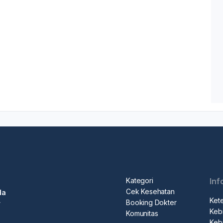
Kategori
Inf
Cek Kesehatan
da
Ket
Booking Dokter
r
Kebi
Komunitas
Kebi