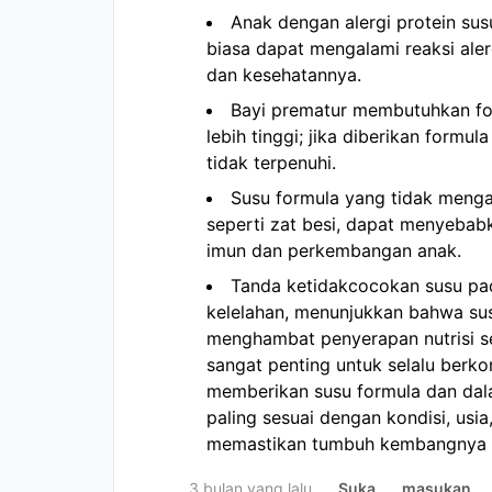
Anak dengan alergi protein sus
biasa dapat mengalami reaksi ale
dan kesehatannya.
Bayi prematur membutuhkan for
lebih tinggi; jika diberikan formu
tidak terpenuhi.
Susu formula yang tidak mengan
seperti zat besi, dapat menyeba
imun dan perkembangan anak.
Tanda ketidakcocokan susu pada
kelelahan, menunjukkan bahwa sus
menghambat penyerapan nutrisi se
sangat penting untuk selalu berk
memberikan susu formula dan dala
paling sesuai dengan kondisi, usi
memastikan tumbuh kembangnya 
3 bulan yang lalu
Suka
masukan