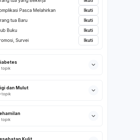
rang tua yang Bekerja
Ikuti
omplikasi Pasca Melahirkan
Ikuti
rang tua Baru
Ikuti
lub Buku
Ikuti
romosi, Survei
Ikuti
iabetes
2
topik
igi dan Mulut
0
topik
ehamilan
2
topik
esehatan Kulit