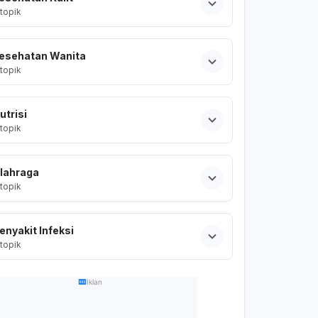
topik
esehatan Wanita
topik
utrisi
topik
lahraga
topik
enyakit Infeksi
topik
Iklan