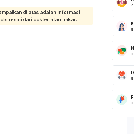
7
ampaikan di atas adalah informasi
s resmi dari dokter atau pakar.
K
9
N
8
O
9
P
8