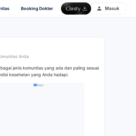
itas
Booking Dokter
Masuk
omunitas Anda
rbagai jenis komunitas yang ada dan paling sesuai
disi kesehatan yang Anda hadapi.
Iklan