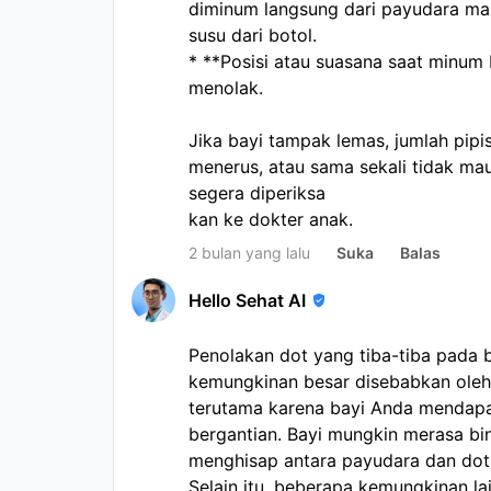
diminum langsung dari payudara mas
susu dari botol.
* **Posisi atau suasana saat minum 
menolak.
Jika bayi tampak lemas, jumlah pip
menerus, atau sama sekali tidak ma
segera diperiksa
kan ke dokter anak.
2 bulan yang lalu
Suka
Balas
Hello Sehat AI
Penolakan dot yang tiba-tiba pada
kemungkinan besar disebabkan oleh 
terutama karena bayi Anda mendapa
bergantian. Bayi mungkin merasa b
menghisap antara payudara dan dot
Selain itu, beberapa kemungkinan l