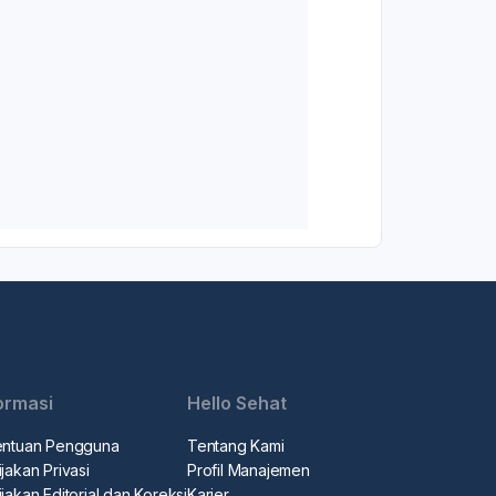
ormasi
Hello Sehat
entuan Pengguna
Tentang Kami
jakan Privasi
Profil Manajemen
jakan Editorial dan Koreksi
Karier