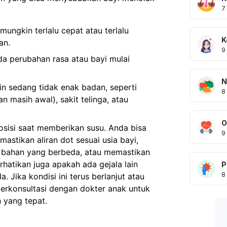
7
mungkin terlalu cepat atau terlalu
K
an.
9
a perubahan rasa atau bayi mulai
N
n sedang tidak enak badan, seperti
8
n masih awal), sakit telinga, atau
O
sisi saat memberikan susu. Anda bisa
9
stikan aliran dot sesuai usia bayi,
 bahan yang berbeda, atau memastikan
rhatikan juga apakah ada gejala lain
P
8
 Jika kondisi ini terus berlanjut atau
berkonsultasi dengan dokter anak untuk
n yang tepat.