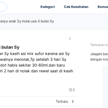
Kategori
Cek Kesehatan
Komun
tanya anak Sy mulai usia 4 bulan Sy
Temukan k
4 bulan Sy
n Sy kasih asi mix sufor karena asi Sy 
Jelajahi be
awalnya menolak,Tp setelah 3 hari Sy 
dengan kon
ot habis sekitar 30-60ml.dan baru 
2 hari di nolak dan rewel saat di kasih 
2
Terbaru