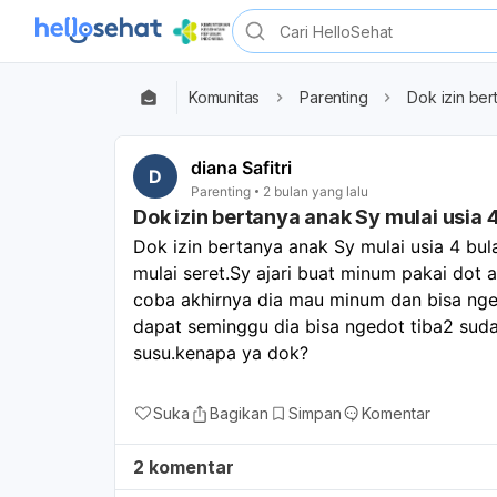
Komunitas
Parenting
Dok izin ber
diana Safitri
D
Parenting
2 bulan yang lalu
Dok izin bertanya anak Sy mulai usia 
Dok izin bertanya anak Sy mulai usia 4 bula
mulai seret.Sy ajari buat minum pakai dot 
coba akhirnya dia mau minum dan bisa nged
dapat seminggu dia bisa ngedot tiba2 sudah 
susu.kenapa ya dok?
Suka
Bagikan
Simpan
Komentar
2 komentar