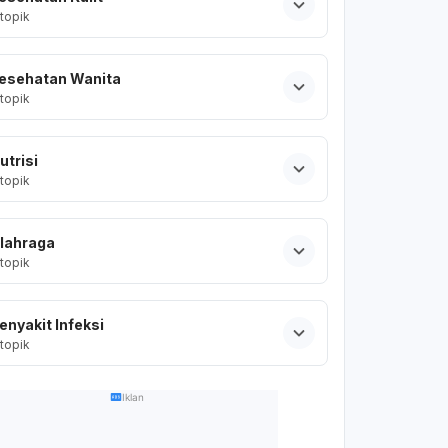
topik
esehatan Wanita
topik
utrisi
topik
lahraga
topik
enyakit Infeksi
topik
Iklan