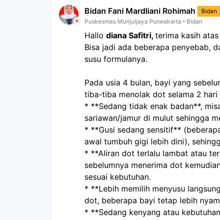
Bidan Fani Mardliani Rohimah
Bidan
Puskesmas Munjuljaya Purwakarta
Bidan
Hallo 
diana Safitri, 
terima kasih atas
Bisa jadi ada beberapa penyebab, dan
susu formulanya.
Pada usia 4 bulan, bayi yang sebel
tiba-tiba menolak dot selama 2 hari
* **Sedang tidak enak badan**, misa
sariawan/jamur di mulut sehingga m
* **Gusi sedang sensitif** (beberap
awal tumbuh gigi lebih dini), sehin
* **Aliran dot terlalu lambat atau te
sebelumnya menerima dot kemudian me
sesuai kebutuhan.
* **Lebih memilih menyusu langsung 
dot, beberapa bayi tetap lebih nya
* **Sedang kenyang atau kebutuhan