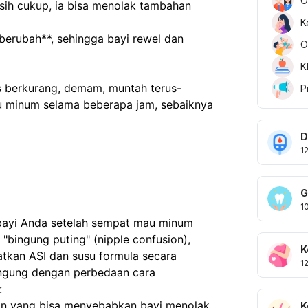
O
ih cukup, ia bisa menolak tambahan 
K
berubah**, sehingga bayi rewel dan 
O
K
is berkurang, demam, muntah terus-
P
u minum selama beberapa jam, sebaiknya 
D
1
G
1
 bayi Anda setelah sempat mau minum
"bingung puting" (nipple confusion),
K
tkan ASI dan susu formula secara
1
ingung dengan perbedaan cara
:
ain yang bisa menyebabkan bayi menolak
K