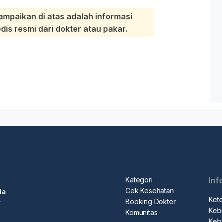
ampaikan di atas adalah informasi
s resmi dari dokter atau pakar.
Kategori
Inf
Cek Kesehatan
da
Ket
Booking Dokter
r
Kebi
Komunitas
Kebi