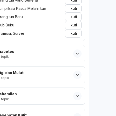
rang tua yang Bekerja
Ikuti
omplikasi Pasca Melahirkan
Ikuti
rang tua Baru
Ikuti
lub Buku
Ikuti
romosi, Survei
Ikuti
iabetes
2
topik
igi dan Mulut
0
topik
ehamilan
2
topik
esehatan Kulit