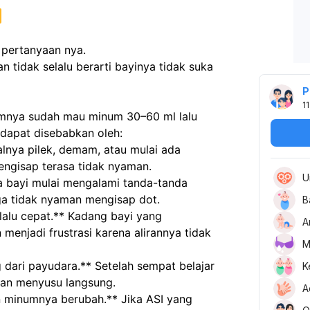
 pertanyaan nya.
 tidak selalu berarti bayinya tidak suka 
P
11
umnya sudah mau minum 30–60 ml lalu 
 dapat disebabkan oleh:
lnya pilek, demam, atau mulai ada 
engisap terasa tidak nyaman.
U
a bayi mulai mengalami tanda-tanda 
gga tidak nyaman mengisap dot.
B
rlalu cepat.** Kadang bayi yang 
A
njadi frustrasi karena alirannya tidak 
M
dari payudara.** Setelah sempat belajar 
K
man menyusu langsung.
A
 minumnya berubah.** Jika ASI yang 