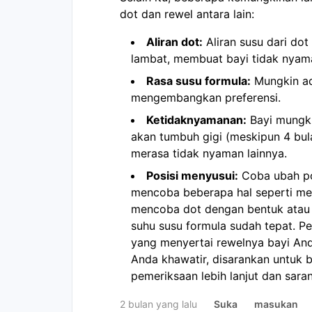
dot dan rewel antara lain:
Aliran dot:
Aliran susu dari dot 
lambat, membuat bayi tidak nyam
Rasa susu formula:
Mungkin ad
mengembangkan preferensi.
Ketidaknyamanan:
Bayi mungki
akan tumbuh gigi (meskipun 4 bula
merasa tidak nyaman lainnya.
Posisi menyusui:
Coba ubah po
mencoba beberapa hal seperti mema
mencoba dot dengan bentuk atau
suhu susu formula sudah tepat. Pe
yang menyertai rewelnya bayi Anda.
Anda khawatir, disarankan untuk 
pemeriksaan lebih lanjut dan sara
2 bulan yang lalu
Suka
masukan