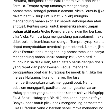
Pertama, mengenai kombinasi Tempra syrup dan Vicks
Formula. Tempra syrup umumnya mengandung
parasetamol sebagai penurun demam. Vicks Formula (jika
dalam bentuk sirup untuk batuk pilek) mungkin
mengandung bahan aktif lain seperti dekongestan atau
antitusif. Penting sekali untuk
memeriksa kandungan
bahan aktif pada Vicks Formula
yang ingin Ibu berikan.
Jika Vicks Formula juga mengandung parasetamol, maka
tidak boleh dikombinasikan dengan Tempra syrup karena
dapat menyebabkan overdosis parasetamol. Namun, jika
Vicks Formula tidak mengandung parasetamol dan hanya
mengandung bahan untuk batuk/pilek, kombinasi ini
mungkin bisa dilakukan, tetapi tetap harus dengan dosis
yang tepat dan pengawasan. Kedua, mengenai
penggantian obat dari Hufagripp ke merek lain. Jika Ibu
merasa Hufagripp kurang manjur, Ibu bisa
mempertimbangkan untuk mengganti obat. Namun,
sebelum mengganti, pastikan Ibu mengetahui varian
Hufagripp apa yang sudah diberikan (misalnya Hufagripp
Flu & Batuk, Hufagripp BP, dll.) dan kandungan aktifnya.
Banyak obat batuk pilek anak mengandung parasetamol.
Jika Hufagripp yang diberikan sebelumnya mengandung