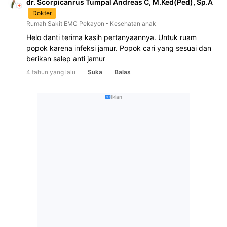
dr. Scorpicanrus Tumpal Andreas C, M.Ked(Ped), Sp.A
Dokter
Rumah Sakit EMC Pekayon
Kesehatan anak
Helo danti terima kasih pertanyaannya. Untuk ruam 
popok karena infeksi jamur. Popok cari yang sesuai dan 
berikan salep anti jamur
4 tahun yang lalu
Suka
Balas
Iklan