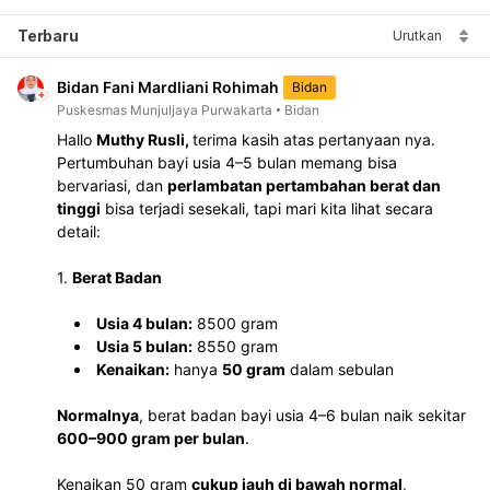
Terbaru
Urutkan
Bidan Fani Mardliani Rohimah
Bidan
Puskesmas Munjuljaya Purwakarta
Bidan
Hallo 
Muthy Rusli, 
terima kasih atas pertanyaan nya.
Pertumbuhan bayi usia 4–5 bulan memang bisa 
bervariasi, dan 
perlambatan pertambahan berat dan 
tinggi
 bisa terjadi sesekali, tapi mari kita lihat secara 
detail:
1. 
Berat Badan
Usia 4 bulan:
 8500 gram
Usia 5 bulan:
 8550 gram
Kenaikan:
 hanya 
50 gram
 dalam sebulan
Normalnya
, berat badan bayi usia 4–6 bulan naik sekitar 
600–900 gram per bulan
.
Kenaikan 50 gram 
cukup jauh di bawah normal
, 