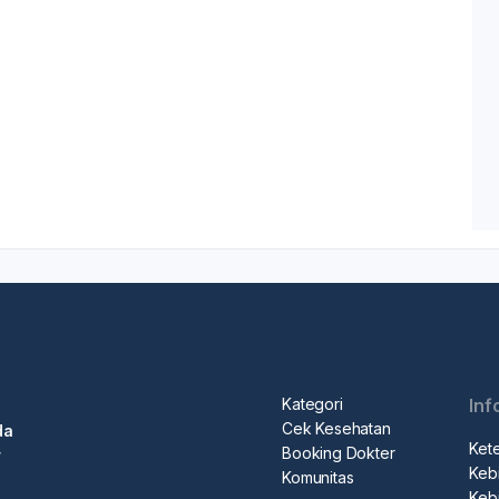
Kategori
Inf
Cek Kesehatan
da
Ket
Booking Dokter
r
Kebi
Komunitas
Kebi