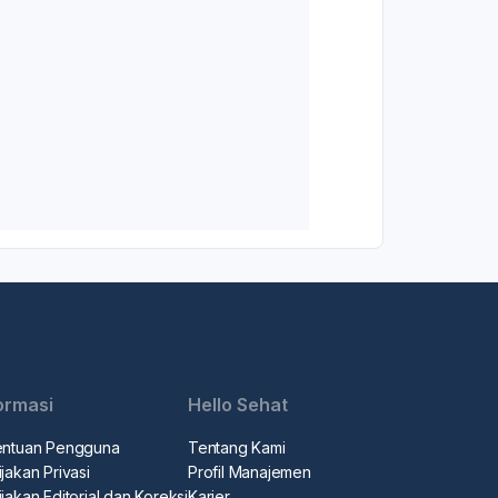
ormasi
Hello Sehat
entuan Pengguna
Tentang Kami
jakan Privasi
Profil Manajemen
jakan Editorial dan Koreksi
Karier