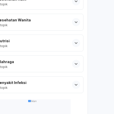
topik
esehatan Wanita
topik
utrisi
topik
lahraga
topik
enyakit Infeksi
topik
Iklan