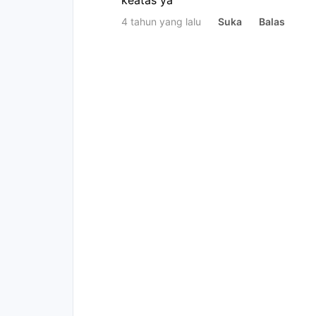
keatas ya
4 tahun yang lalu
Suka
Balas