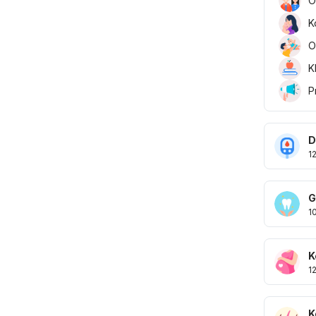
O
K
O
K
P
D
1
G
1
K
1
K