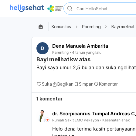
Komunitas
Parenting
Bayi melihat
Dena Manuela Ambarita
D
Parenting
4 tahun yang lalu
Bayi melihat kw atas
Bayi saya umur 2,5 bulan dan suka ngeliha
Suka
Bagikan
Simpan
Komentar
1 komentar
dr. Scorpicanrus Tumpal Andreas C
Rumah Sakit EMC Pekayon
Kesehatan anak
Helo dena terima kasih pertanyaannya