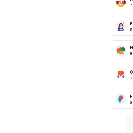
7
K
9
N
8
O
9
P
8