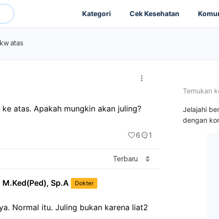
Kategori
Cek Kesehatan
Komun
 kw atas
Temukan k
t ke atas. Apakah mungkin akan juling?
Jelajahi be
dengan kon
6
1
Terbaru
, M.Ked(Ped), Sp.A
Dokter
. Normal itu. Juling bukan karena liat2 