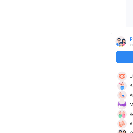
P
11
U
B
A
M
K
A