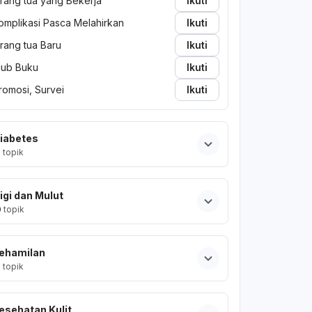
rang tua yang Bekerja
Ikuti
omplikasi Pasca Melahirkan
Ikuti
rang tua Baru
Ikuti
lub Buku
Ikuti
romosi, Survei
Ikuti
iabetes
2
topik
igi dan Mulut
0
topik
ehamilan
2
topik
esehatan Kulit