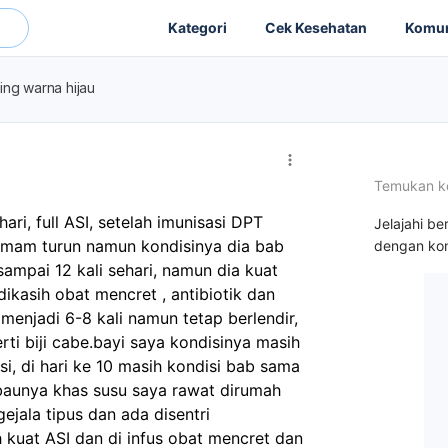
Kategori
Cek Kesehatan
Komun
ing warna hijau
Temukan k
ri, full ASI, setelah imunisasi DPT 
Jelajahi be
emam turun namun kondisinya dia bab 
dengan kon
ampai 12 kali sehari, namun dia kuat 
ikasih obat mencret , antibiotik dan 
menjadi 6-8 kali namun tetap berlendir, 
rti biji cabe.bayi saya kondisinya masih 
i, di hari ke 10 masih kondisi bab sama 
 baunya khas susu saya rawat dirumah 
gejala tipus dan ada disentri 
 kuat ASI dan di infus obat mencret dan 