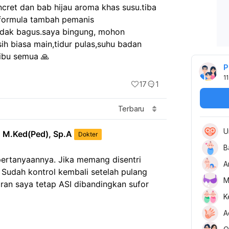
ncret dan bab hijau aroma khas susu.tiba 
formula tambah pemanis 
tidak bagus.saya bingung, mohon 
h biasa main,tidur pulas,suhu badan 
ibu semua 🙏
P
11
17
1
Terbaru
U
, M.Ked(Ped), Sp.A
Dokter
B
pertanyaannya. Jika memang disentri 
A
. Sudah kontrol kembali setelah pulang 
M
an saya tetap ASI dibandingkan sufor 
K
A