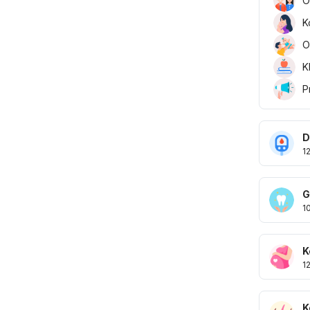
O
K
O
K
P
D
1
G
1
K
1
K