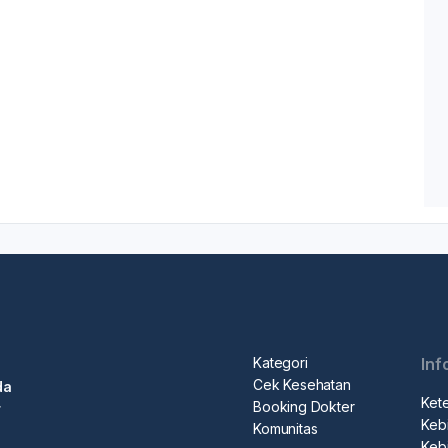
Kategori
Inf
Cek Kesehatan
da
Ket
Booking Dokter
r
Kebi
Komunitas
Kebi