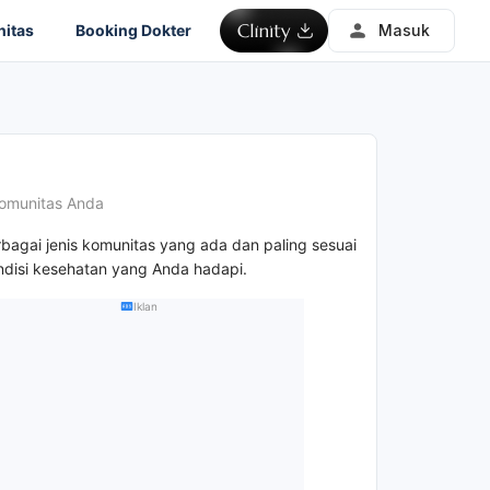
itas
Booking Dokter
Masuk
omunitas Anda
rbagai jenis komunitas yang ada dan paling sesuai
disi kesehatan yang Anda hadapi.
Iklan