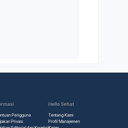
ormasi
Hello Sehat
entuan Pengguna
Tentang Kami
jakan Privasi
Profil Manajemen
jakan Editorial dan Koreksi
Karier