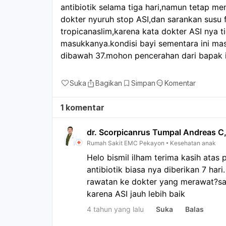
antibiotik selama tiga hari,namun tetap me
dokter nyuruh stop ASI,dan sarankan susu 
tropicanaslim,karena kata dokter ASI nya 
masukkanya.kondisi bayi sementara ini masi
dibawah 37.mohon pencerahan dari bapak 
Suka
Bagikan
Simpan
Komentar
1 komentar
dr. Scorpicanrus Tumpal Andreas C
Rumah Sakit EMC Pekayon
Kesehatan anak
Helo bismil ilham terima kasih atas 
antibiotik biasa nya diberikan 7 hari
rawatan ke dokter yang merawat?sar
karena ASI jauh lebih baik
4 tahun yang lalu
Suka
Balas