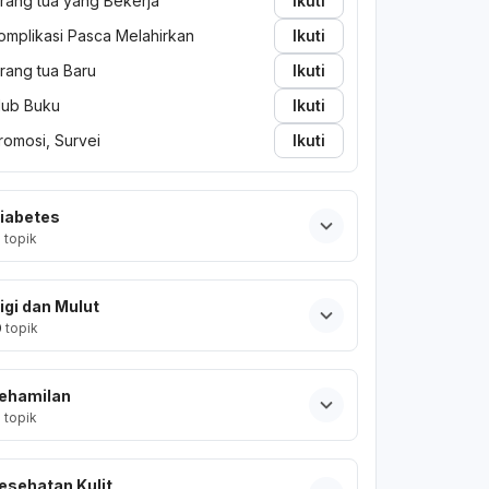
rang tua yang Bekerja
Ikuti
omplikasi Pasca Melahirkan
Ikuti
rang tua Baru
Ikuti
lub Buku
Ikuti
romosi, Survei
Ikuti
iabetes
2
topik
igi dan Mulut
0
topik
ehamilan
2
topik
esehatan Kulit