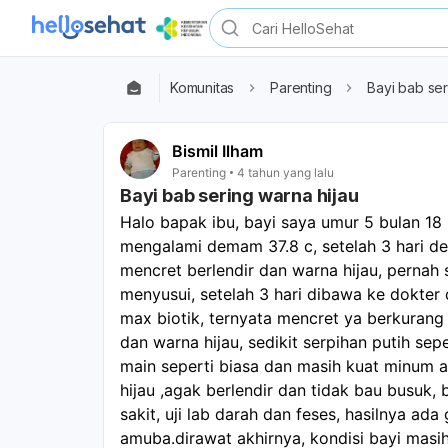
Komunitas
Parenting
Bayi bab ser
Bismil Ilham
Parenting
4 tahun yang lalu
Bayi bab sering warna hijau
Halo bapak ibu, bayi saya umur 5 bulan 18 ha
mengalami demam 37.8 c, setelah 3 hari d
mencret berlendir dan warna hijau, pernah s
menyusui, setelah 3 hari dibawa ke dokter d
max biotik, ternyata mencret ya berkurang 
dan warna hijau, sedikit serpihan putih sepe
main seperti biasa dan masih kuat minum as
hijau ,agak berlendir dan tidak bau busuk,
sakit, uji lab darah dan feses, hasilnya ada 
amuba.dirawat akhirnya, kondisi bayi masih