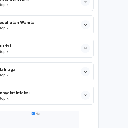
topik
esehatan Wanita
topik
utrisi
topik
lahraga
topik
enyakit Infeksi
topik
Iklan