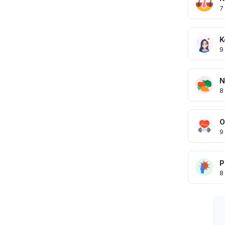
7
K
9
N
8
O
9
P
8