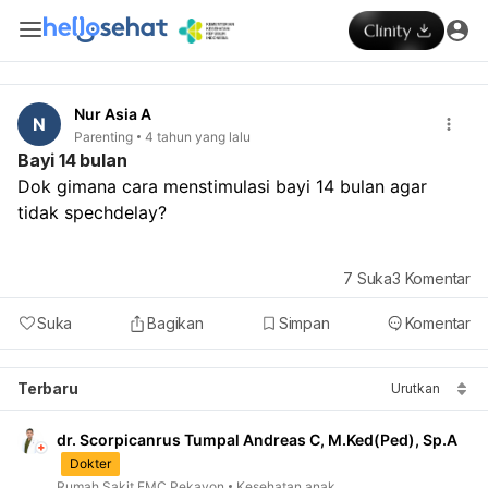
Nur Asia A
N
Parenting
4 tahun yang lalu
Bayi 14 bulan
Dok gimana cara menstimulasi bayi 14 bulan agar 
tidak spechdelay?
7
Suka
3
Komentar
Suka
Bagikan
Simpan
Komentar
Terbaru
Urutkan
dr. Scorpicanrus Tumpal Andreas C, M.Ked(Ped), Sp.A
Dokter
Rumah Sakit EMC Pekayon
Kesehatan anak