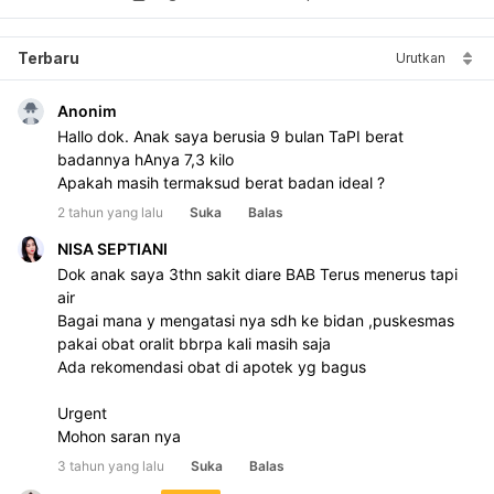
Terbaru
Urutkan
Anonim
Hallo dok. Anak saya berusia 9 bulan TaPI berat 
badannya hAnya 7,3 kilo 
Apakah masih termaksud berat badan ideal ?
2 tahun yang lalu
Suka
Balas
NISA SEPTIANI
Dok anak saya 3thn sakit diare BAB Terus menerus tapi 
air 
Bagai mana y mengatasi nya sdh ke bidan ,puskesmas  
pakai obat oralit bbrpa kali masih saja 
Ada rekomendasi obat di apotek yg bagus 
Urgent 
Mohon saran nya 
3 tahun yang lalu
Suka
Balas