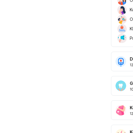
O
K
O
K
P
D
1
G
1
K
1
K