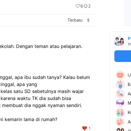
8
2
Terbaru
P
11
kolah. Dengan teman atau pelajaran.
U
inggal, apa ibu sudah tanya? Kalau belum 
inggal, apa yang 
B
 kelas satu SD sebetulnya masih wajar 
A
i karena waktu TK dia sudah bisa 
M
g membuat dia nggak nyaman sendiri. 
K
i kemarin lama di rumah?
A
1