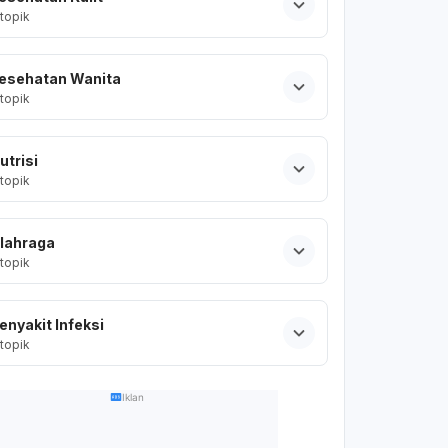
topik
esehatan Wanita
topik
utrisi
topik
lahraga
topik
enyakit Infeksi
topik
Iklan