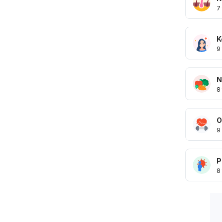
7
K
9
N
8
O
9
P
8