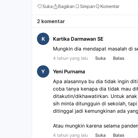
Suka
Bagikan
Simpan
Komentar
2 komentar
K
Kartika Darmawan SE
Mungkin dia mendapat masalah di se
4 tahun yang lalu
Suka
Balas
Y
Yeni Purnama
Apa alasannya bu dia tidak ingin dit
coba tanya kenapa dia tidak mau dit
ditakutin/dikhawatirkan. Untuk anak
sih minta ditungguin di sekolah, tap
ditinggal jadi kemungkinan ada yan
Atau mungkin karena selama pandem
4 tahun yang lalu
Suka
Balas