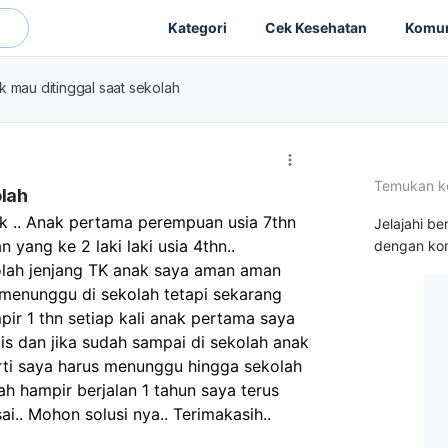
Kategori
Cek Kesehatan
Komun
k mau ditinggal saat sekolah
Temukan k
olah
 .. Anak pertama perempuan usia 7thn 
Jelajahi be
 yang ke 2 laki laki usia 4thn..
dengan kon
lah jenjang TK anak saya aman aman 
 menunggu di sekolah tetapi sekarang 
r 1 thn setiap kali anak pertama saya 
s dan jika sudah sampai di sekolah anak 
rti saya harus menunggu hingga sekolah 
h hampir berjalan 1 tahun saya terus 
i.. Mohon solusi nya.. Terimakasih.. 