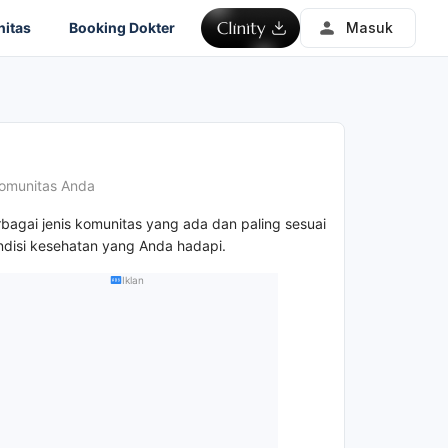
itas
Booking Dokter
Masuk
omunitas Anda
rbagai jenis komunitas yang ada dan paling sesuai
disi kesehatan yang Anda hadapi.
Iklan