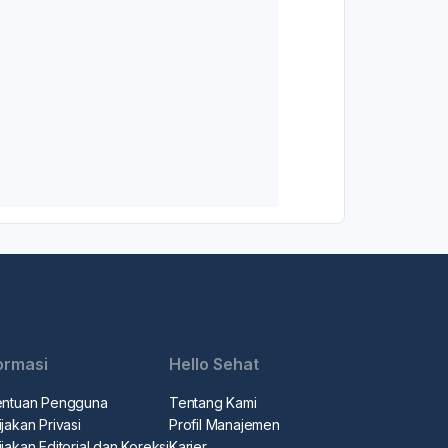
ormasi
Hello Sehat
entuan Pengguna
Tentang Kami
jakan Privasi
Profil Manajemen
jakan Editorial dan Koreksi
Karier