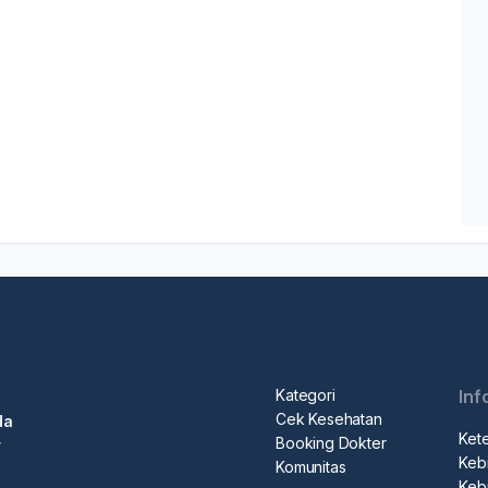
Kategori
Inf
Cek Kesehatan
da
Ket
Booking Dokter
r
Kebi
Komunitas
Kebi