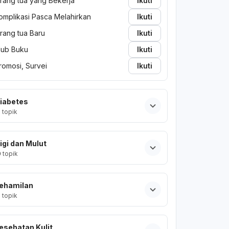
rang tua yang Bekerja
Ikuti
omplikasi Pasca Melahirkan
Ikuti
rang tua Baru
Ikuti
lub Buku
Ikuti
romosi, Survei
Ikuti
iabetes
2
topik
igi dan Mulut
0
topik
ehamilan
2
topik
esehatan Kulit