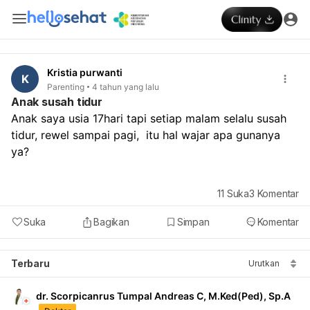
Kristia purwanti
K
Parenting
4 tahun yang lalu
Anak susah tidur
Anak saya usia 17hari tapi setiap malam selalu susah 
tidur, rewel sampai pagi,  itu hal wajar apa gunanya 
ya? 
11
Suka
3
Komentar
Suka
Bagikan
Simpan
Komentar
Terbaru
Urutkan
dr. Scorpicanrus Tumpal Andreas C, M.Ked(Ped), Sp.A