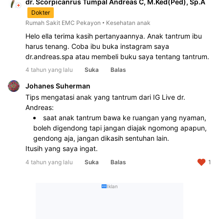
dr. Scorpicanrus Tumpal Andreas C, M.Ked(Ped), Sp.A
Dokter
Rumah Sakit EMC Pekayon
Kesehatan anak
Helo ella terima kasih pertanyaannya. Anak tantrum ibu 
harus tenang. Coba ibu buka instagram saya 
dr.andreas.spa atau membeli buku saya tentang tantrum.
4 tahun yang lalu
Suka
Balas
Johanes Suherman
Tips mengatasi anak yang tantrum dari IG Live dr. 
Andreas:
saat anak tantrum bawa ke ruangan yang nyaman, 
boleh digendong tapi jangan diajak ngomong apapun, 
gendong aja, jangan dikasih sentuhan lain. 
Itusih yang saya ingat. 
4 tahun yang lalu
Suka
Balas
1
Iklan