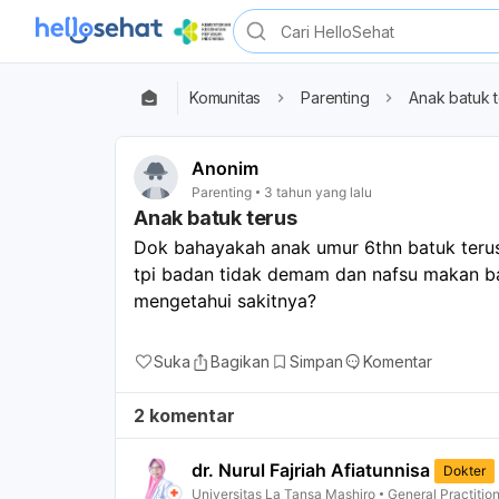
Komunitas
Parenting
Anak batuk 
Anonim
Parenting
3 tahun yang lalu
Anak batuk terus
Dok bahayakah anak umur 6thn batuk teru
tpi badan tidak demam dan nafsu makan ba
mengetahui sakitnya?
Suka
Bagikan
Simpan
Komentar
2 komentar
dr. Nurul Fajriah Afiatunnisa
Dokter
Universitas La Tansa Mashiro
General Practitio