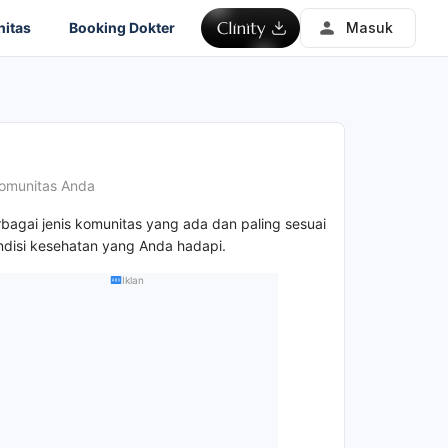
itas
Booking Dokter
Masuk
omunitas Anda
rbagai jenis komunitas yang ada dan paling sesuai
disi kesehatan yang Anda hadapi.
Iklan