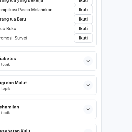
rang tua yang Bekerja
Ikuti
omplikasi Pasca Melahirkan
Ikuti
rang tua Baru
Ikuti
lub Buku
Ikuti
romosi, Survei
Ikuti
iabetes
2
topik
igi dan Mulut
0
topik
ehamilan
2
topik
esehatan Kulit