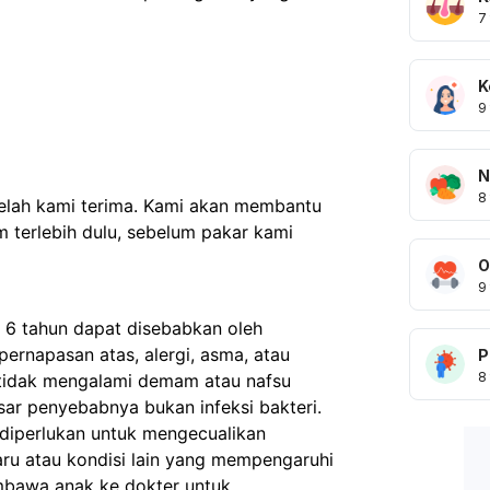
7
K
9
N
8
telah kami terima. Kami akan membantu
 terlebih dulu, sebelum pakar kami
O
9
 6 tahun dapat disebabkan oleh
 pernapasan atas, alergi, asma, atau
P
8
 tidak mengalami demam atau nafsu
ar penyebabnya bukan infeksi bakteri.
diperlukan untuk mengecualikan
ru atau kondisi lain yang mempengaruhi
mbawa anak ke dokter untuk