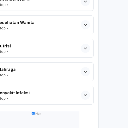
topik
esehatan Wanita
topik
utrisi
topik
lahraga
topik
enyakit Infeksi
topik
Iklan