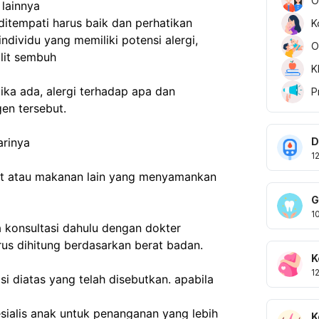
O
 lainnya
ditempati harus baik dan perhatikan 
K
dividu yang memiliki potensi alergi, 
O
ulit sembuh
K
jika ada, alergi terhadap apa dan 
P
en tersebut.
D
arinya
1
at atau makanan lain yang menyamankan 
G
1
 konsultasi dahulu dengan dokter 
us dihitung berdasarkan berat badan.
K
1
i diatas yang telah disebutkan. apabila 
sialis anak untuk penanganan yang lebih 
K