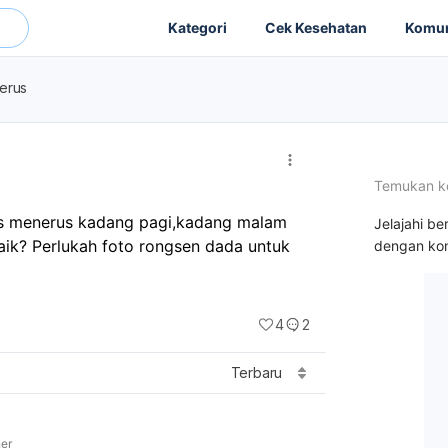
Kategori
Cek Kesehatan
Komun
terus
Temukan k
s menerus kadang pagi,kadang malam 
Jelajahi be
ik? Perlukah foto rongsen dada untuk 
dengan kon
4
2
Terbaru
ner