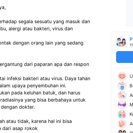
ya,
erhadap segala sesuatu yang masuk dan 
u, alergi atau bakteri, virus dan 
P
ontak dengan orang lain yang sedang 
11
tergantung dari paparan apa dan respon 
U
ai infeksi bakteri atau virus. Daya tahan 
alam upaya penyembuhan ini.
B
kukan pada keluhan batuk, dan harus 
A
 radiasinya yang bisa berbahaya untuk 
M
u dengan dokter.
K
atau tidak, karena hal ini bisa 
A
 dari asap rokok