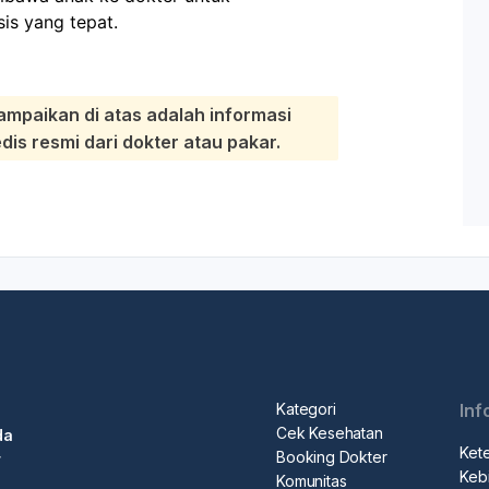
sis yang tepat.
ampaikan di atas adalah informasi
s resmi dari dokter atau pakar.
Kategori
Inf
Cek Kesehatan
da
Ket
Booking Dokter
r
Kebi
Komunitas