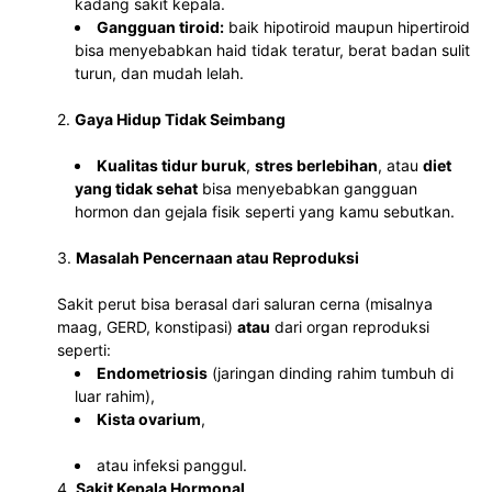
kadang sakit kepala.
Gangguan tiroid:
 baik hipotiroid maupun hipertiroid 
bisa menyebabkan haid tidak teratur, berat badan sulit 
turun, dan mudah lelah.
2. 
Gaya Hidup Tidak Seimbang
Kualitas tidur buruk
, 
stres berlebihan
, atau 
diet 
yang tidak sehat
 bisa menyebabkan gangguan 
hormon dan gejala fisik seperti yang kamu sebutkan.
3. 
Masalah Pencernaan atau Reproduksi
Sakit perut bisa berasal dari saluran cerna (misalnya 
maag, GERD, konstipasi) 
atau
 dari organ reproduksi 
seperti:
Endometriosis
 (jaringan dinding rahim tumbuh di 
luar rahim),
Kista ovarium
,
atau infeksi panggul.
4. 
Sakit Kepala Hormonal