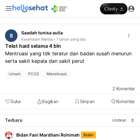
Saadah tunisa aulia
S
Kesehatan Wanita
1 tahun yang lalu
Telat haid selama 4 bln
Mentruasi yang tdk teratur dan badan susah menurun 
serta sakit kepala dan sakit perut
Umum
PCOS
Menstruasi
2
Komentar
Suka
Bagikan
Simpan
Komentar
Terbaru
Urutkan
Bidan Fani Mardliani Rohimah
Bidan