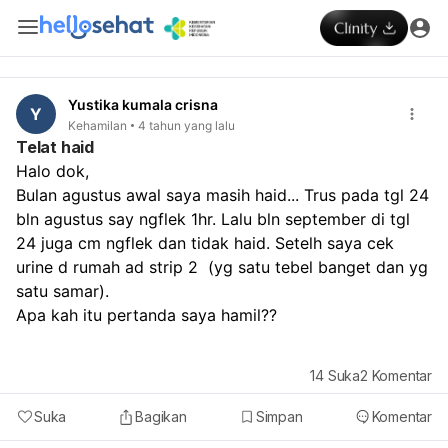
Yustika kumala crisna
Y
Kehamilan
4 tahun yang lalu
Telat haid
Halo dok,

Bulan agustus awal saya masih haid... Trus pada tgl 24 
bln agustus say ngflek 1hr. Lalu bln september di tgl 
24 juga cm ngflek dan tidak haid. Setelh saya cek 
urine d rumah ad strip 2  (yg satu tebel banget dan yg 
satu samar).

Apa kah itu pertanda saya hamil??
14
Suka
2
Komentar
Suka
Bagikan
Simpan
Komentar