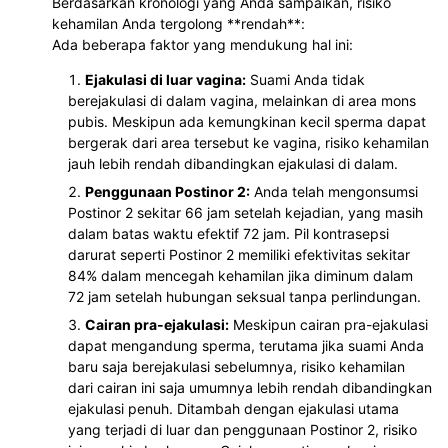
Berdasarkan kronologi yang Anda sampaikan, risiko
kehamilan Anda tergolong **rendah**:
Ada beberapa faktor yang mendukung hal ini:
Ejakulasi di luar vagina:
Suami Anda tidak
berejakulasi di dalam vagina, melainkan di area mons
pubis. Meskipun ada kemungkinan kecil sperma dapat
bergerak dari area tersebut ke vagina, risiko kehamilan
jauh lebih rendah dibandingkan ejakulasi di dalam.
Penggunaan Postinor 2:
Anda telah mengonsumsi
Postinor 2 sekitar 66 jam setelah kejadian, yang masih
dalam batas waktu efektif 72 jam. Pil kontrasepsi
darurat seperti Postinor 2 memiliki efektivitas sekitar
84% dalam mencegah kehamilan jika diminum dalam
72 jam setelah hubungan seksual tanpa perlindungan.
Cairan pra-ejakulasi:
Meskipun cairan pra-ejakulasi
dapat mengandung sperma, terutama jika suami Anda
baru saja berejakulasi sebelumnya, risiko kehamilan
dari cairan ini saja umumnya lebih rendah dibandingkan
ejakulasi penuh. Ditambah dengan ejakulasi utama
yang terjadi di luar dan penggunaan Postinor 2, risiko