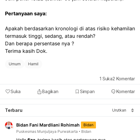
Pertanyaan saya:
Apakah berdasarkan kronologi di atas risiko kehamilan 
termasuk tinggi, sedang, atau rendah? 
Dan berapa persentase nya ?
Terima kasih Dok.
Umum
Hamil
1
Suka
2
Komentar
Suka
Bagikan
Simpan
Komentar
Terbaru
Urutkan
Bidan Fani Mardliani Rohimah
Bidan
Puskesmas Munjuljaya Purwakarta
Bidan
Hallo 
fiza, 
terima kasih atas pertanyaan nya.