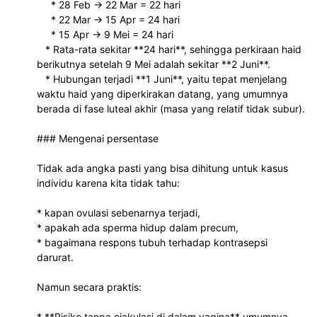
     * 28 Feb → 22 Mar = 22 hari
     * 22 Mar → 15 Apr = 24 hari
     * 15 Apr → 9 Mei = 24 hari
   * Rata-rata sekitar **24 hari**, sehingga perkiraan haid 
berikutnya setelah 9 Mei adalah sekitar **2 Juni**.
   * Hubungan terjadi **1 Juni**, yaitu tepat menjelang 
waktu haid yang diperkirakan datang, yang umumnya 
berada di fase luteal akhir (masa yang relatif tidak subur).
### Mengenai persentase
Tidak ada angka pasti yang bisa dihitung untuk kasus 
individu karena kita tidak tahu:
* kapan ovulasi sebenarnya terjadi,
* apakah ada sperma hidup dalam precum,
* bagaimana respons tubuh terhadap kontrasepsi 
darurat.
Namun secara praktis:
* **Risiko tanpa ejakulasi di dalam vagina** umumnya 