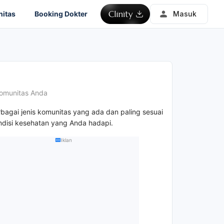
itas
Booking Dokter
Masuk
omunitas Anda
rbagai jenis komunitas yang ada dan paling sesuai
disi kesehatan yang Anda hadapi.
Iklan