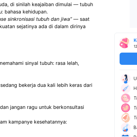
 di sinilah keajaiban dimulai — tubuh 
u: bahasa kehidupan.
ase sinkronisasi tubuh dan jiwa”
 — saat 
tan sejatinya ada di dalam dirinya 
K
1
emahami sinyal tubuh: rasa lelah, 
U
dang bekerja dua kali lebih keras dari 
H
T
dan jangan ragu untuk berkonsultasi 
T
T
alam kampanye kesehatannya:
B