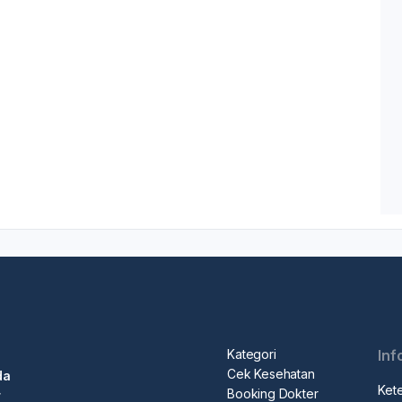
Kategori
Inf
Cek Kesehatan
da
Ket
Booking Dokter
r