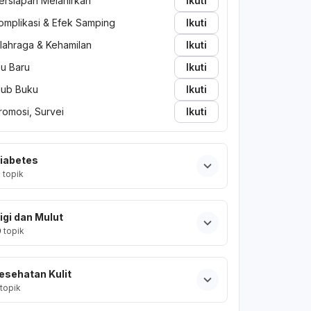
ersiapan Melahirkan
Ikuti
omplikasi & Efek Samping
Ikuti
lahraga & Kehamilan
Ikuti
bu Baru
Ikuti
lub Buku
Ikuti
romosi, Survei
Ikuti
iabetes
2
topik
igi dan Mulut
0
topik
esehatan Kulit
topik