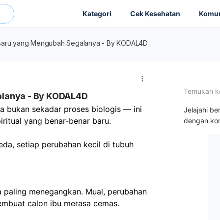
Kategori
Cek Kesehatan
Komun
 Baru yang Mengubah Segalanya - By KODAL4D
Temukan k
alanya - By KODAL4D
 bukan sekadar proses biologis — ini 
Jelajahi be
iritual yang benar-benar baru.
dengan kon
eda, setiap perubahan kecil di tubuh 
a paling menegangkan. Mual, perubahan 
embuat calon ibu merasa cemas.