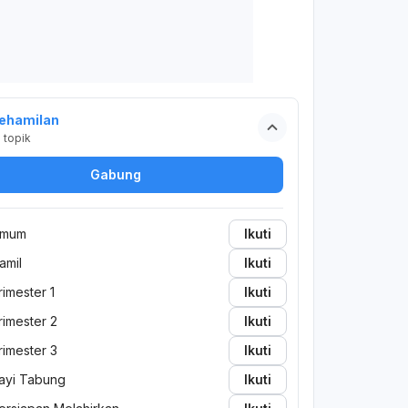
ehamilan
2
topik
Gabung
mum
Ikuti
amil
Ikuti
rimester 1
Ikuti
rimester 2
Ikuti
rimester 3
Ikuti
ayi Tabung
Ikuti