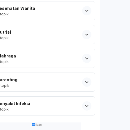
esehatan Wanita
topik
utrisi
topik
lahraga
topik
arenting
topik
enyakit Infeksi
topik
Iklan