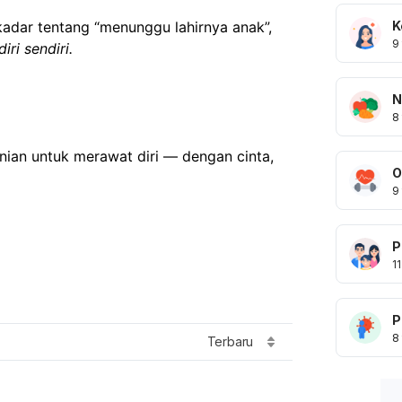
K
adar tentang “menunggu lahirnya anak”, 
9
ri sendiri.
N
8
nian untuk merawat diri — dengan cinta, 
O
9
P
11
P
8
Terbaru