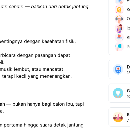
P
iri sendiri — bahkan dari detak jantung 
K
O
I
K
entingnya dengan kesehatan fisik.
P
berbicara dengan pasangan dapat 
l.
D
usik lembut, atau mencatat 
1
 terapi kecil yang menenangkan.
G
1
h — bukan hanya bagi calon ibu, tapi 
a.
K
7
n pertama hingga suara detak jantung 