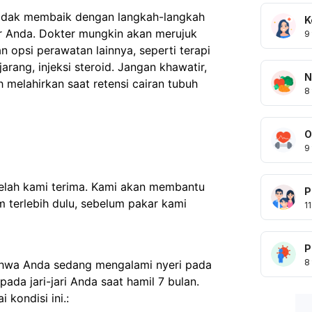
 tidak membaik dengan langkah-langkah 
K
r Anda. Dokter mungkin akan merujuk 
9
 opsi perawatan lainnya, seperti terapi 
arang, injeksi steroid. Jangan khawatir, 
N
 melahirkan saat retensi cairan tubuh 
8
O
9
telah kami terima. Kami akan membantu
P
 terlebih dulu, sebelum pakar kami
11
P
8
hwa Anda sedang mengalami nyeri pada
da jari-jari Anda saat hamil 7 bulan.
 kondisi ini.: