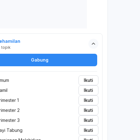
ehamilan
2
topik
Gabung
mum
Ikuti
amil
Ikuti
rimester 1
Ikuti
rimester 2
Ikuti
rimester 3
Ikuti
ayi Tabung
Ikuti