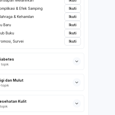
ersiapan Melahirkan
Ikuti
omplikasi & Efek Samping
Ikuti
lahraga & Kehamilan
Ikuti
bu Baru
Ikuti
lub Buku
Ikuti
romosi, Survei
Ikuti
iabetes
2
topik
igi dan Mulut
0
topik
esehatan Kulit
topik