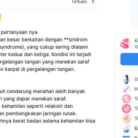
Terbaru
s pertanyaan nya.
n besar berkaitan dengan **sindrom 
K
syndrome), yang cukup sering dialami 
1
er kedua dan ketiga. Kondisi ini terjadi 
rgelangan tangan yang menekan saraf 
 karpal di pergelangan tangan.
U
H
ubuh cenderung menahan lebih banyak 
 yang dapat menekan saraf.
T
ehamilan seperti relaksin dan 
T
n pembengkakan jaringan lunak.
T
hnya berat badan selama kehamilan bisa 
B