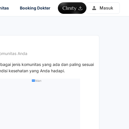
itas
Booking Dokter
Masuk
omunitas Anda
rbagai jenis komunitas yang ada dan paling sesuai
disi kesehatan yang Anda hadapi.
Iklan