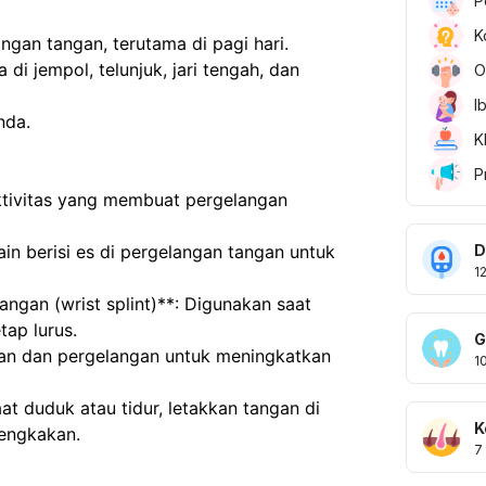
P
K
angan tangan, terutama di pagi hari.
di jempol, telunjuk, jari tengah, dan 
O
I
nda.
K
P
aktivitas yang membuat pergelangan 
D
in berisi es di pergelangan tangan untuk 
1
ngan (wrist splint)**: Digunakan saat 
tap lurus.
G
ngan dan pergelangan untuk meningkatkan 
1
at duduk atau tidur, letakkan tangan di 
K
engkakan.
7