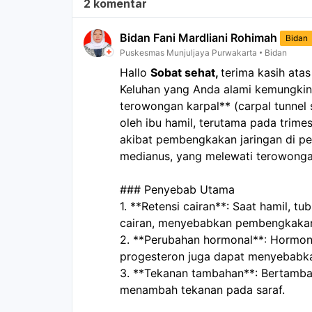
2 komentar
Bidan Fani Mardliani Rohimah
Bidan
Puskesmas Munjuljaya Purwakarta
Bidan
Hallo 
Sobat sehat, 
terima kasih ata
Keluhan yang Anda alami kemungkina
terowongan karpal** (carpal tunnel 
oleh ibu hamil, terutama pada trimest
akibat pembengkakan jaringan di pe
medianus, yang melewati terowongan
### Penyebab Utama
1. **Retensi cairan**: Saat hamil, t
cairan, menyebabkan pembengkakan
2. **Perubahan hormonal**: Hormon k
progesteron juga dapat menyebabka
3. **Tekanan tambahan**: Bertamba
menambah tekanan pada saraf.