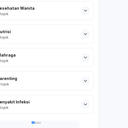
esehatan Wanita
topik
utrisi
topik
lahraga
topik
arenting
topik
enyakit Infeksi
topik
Iklan