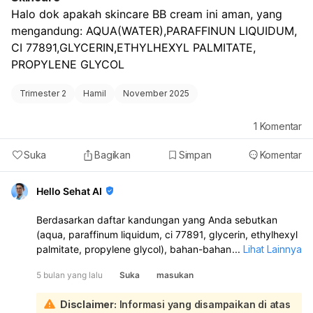
memastikan kehamilan intrauterin (di dalam rahim) dan
Halo dok apakah skincare BB cream ini aman, yang 
bukan kehamilan ektopik, terutama dengan riwayat
mengandung: AQUA(WATER),PARAFFINUN LIQUIDUM, 
penggunaan KB implan. Jadi, tidak perlu menunggu
sampai satu bulan. Anda bisa melakukan USG dalam
CI 77891,GLYCERIN,ETHYLHEXYL PALMITATE, 
waktu satu atau dua minggu ke depan setelah gejala
PROPYLENE GLYCOL
muncul dan tespek positif. Konsultasikan dengan dokter
Anda untuk menentukan waktu terbaik berdasarkan
Trimester 2
Hamil
November 2025
perkiraan usia kehamilan Anda.
1
Komentar
Suka
Bagikan
Simpan
Komentar
Hello Sehat AI
Berdasarkan daftar kandungan yang Anda sebutkan
(aqua, paraffinum liquidum, ci 77891, glycerin, ethylhexyl
palmitate, propylene glycol), bahan-bahan ini umumnya
...
Lihat Lainnya
sering ditemukan dalam formulasi produk kosmetik,
5 bulan yang lalu
Suka
masukan
termasuk BB cream. Secara umum, bahan-bahan
tersebut tidak dianggap berbahaya untuk penggunaan
Disclaimer:
Informasi yang disampaikan di atas
topikal: