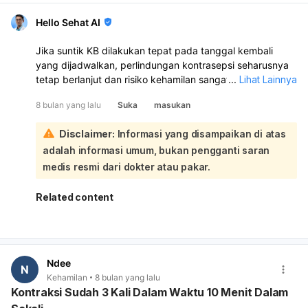
Hello Sehat AI
Jika suntik KB dilakukan tepat pada tanggal kembali
yang dijadwalkan, perlindungan kontrasepsi seharusnya
tetap berlanjut dan risiko kehamilan sangat kecil:
...
Lihat Lainnya
Namun, jika ada keterlambatan dalam melakukan
8 bulan yang lalu
Suka
masukan
suntikan, meskipun hanya beberapa hari, atau jika
hubungan intim dilakukan sebelum suntikan terbaru
Disclaimer:
Informasi yang disampaikan di atas
diberikan pada tanggal tersebut, kemungkinan kehamilan
adalah informasi umum, bukan pengganti saran
bisa meningkat. Efektivitas KB suntik dapat menurun jika
suntikan tidak tepat waktu. Apabila Anda terlambat
medis resmi dari dokter atau pakar.
suntik, disarankan untuk menggunakan kondom saat
berhubungan intim atau mempertimbangkan untuk
Related content
menunda hubungan intim hingga suntikan berikutnya
diberikan. Jika terlambat lebih dari dua minggu dari
jadwal suntik, kemungkinan hamil akan meningkat. Untuk
suntikan yang dilakukan di luar masa haid atau setelah
Ndee
jeda yang cukup lama, perlu menunggu 7-10 hari untuk
N
Kehamilan
8 bulan yang lalu
berhubungan seks tanpa kondom agar efektivitasnya
Kontraksi Sudah 3 Kali Dalam Waktu 10 Menit Dalam
optimal. Untuk mencegah kegagalan, sangat penting