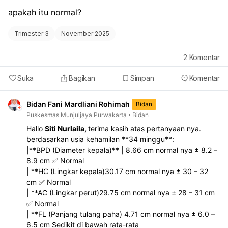
apakah itu normal?
Trimester 3
November 2025
2
Komentar
Suka
Bagikan
Simpan
Komentar
Bidan Fani Mardliani Rohimah
Bidan
Puskesmas Munjuljaya Purwakarta
Bidan
Hallo
Siti Nurlaila,
terima kasih atas pertanyaan nya.
berdasarkan usia kehamilan **34 minggu**:
|**BPD (Diameter kepala)** | 8.66 cm normal nya ± 8.2 –
8.9 cm ✅ Normal
| **HC (Lingkar kepala)30.17 cm normal nya ± 30 – 32
cm ✅ Normal
| **AC (Lingkar perut)29.75 cm normal nya ± 28 – 31 cm
✅ Normal
| **FL (Panjang tulang paha) 4.71 cm normal nya ± 6.0 –
6.5 cm Sedikit di bawah rata-rata