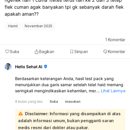
ngeflek hari 1 cuma 1tetes terus hari ke 2 dan 3 tetep 
flek cuman agak banyakan tpi gk sebanyak darah flek 
apakah aman??
Hamil
November 2025
1
Komentar
Suka
Bagikan
Simpan
Komentar
Hello Sehat AI
Berdasarkan keterangan Anda, hasil test pack yang
menunjukkan dua garis samar setelah telat haid memang
seringkali mengindikasikan kehamilan, meskipun kadar
...
Lihat Lainnya
hormon hCG mungkin masih rendah. Flek yang Anda
8 bulan yang lalu
Suka
masukan
alami, terutama yang ringan dan tidak sebanyak darah
menstruasi, bisa jadi merupakan perdarahan implantasi,
Disclaimer:
Informasi yang disampaikan di atas
yaitu saat embrio menempel pada dinding rahim, yang
adalah informasi umum, bukan pengganti saran
umumnya tidak berbahaya dan merupakan tanda awal
kehamilan. Flek jenis ini biasanya berlangsung singkat,
medis resmi dari dokter atau pakar.