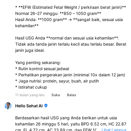
* **EFW (Estimated Fetal Weight / perkiraan berat janin)**
Normal 26–27 minggu: **850 – 1050 gram**
Hasil Anda: **1000 gram** → **sangat baik, sesuai usia
kehamilan**
Hasil USG Anda **normal dan sesuai usia kehamilan**.
Tidak ada tanda janin terlalu kecil atau terlalu besar. Berat
janin juga ideal.
Yang penting sekarang:
* Rutin kontrol sesuai jadwal
* Perhatikan pergerakan janin (minimal 10x dalam 12 jam)
* Jaga nutrisi: protein, sayur, buah, air putih
* Istirahat cukup
11 bulan yang lalu
Suka
Balas
Hello Sehat AI
Berdasarkan hasil USG yang Anda berikan untuk usia
kehamilan 26 minggu 5 hari, yaitu BPD 6.52 cm, HC 22.87
cm, FL 4.72 cm, AC 23.89 cm, dan EFW 1000 gram,
...
Lihat Lainnya