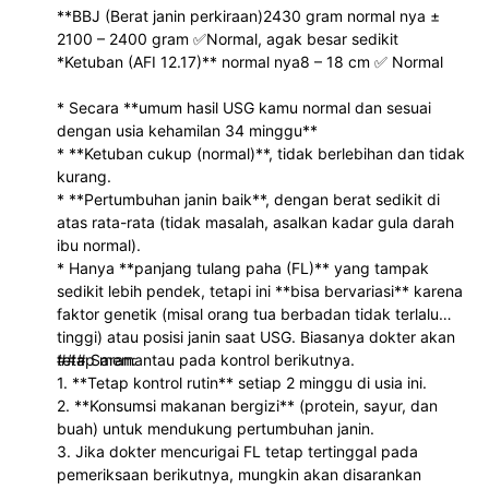
**BBJ (Berat janin perkiraan)2430 gram normal nya ±
2100 – 2400 gram ✅Normal, agak besar sedikit
*Ketuban (AFI 12.17)** normal nya8 – 18 cm ✅ Normal
* Secara **umum hasil USG kamu normal dan sesuai
dengan usia kehamilan 34 minggu**
* **Ketuban cukup (normal)**, tidak berlebihan dan tidak
kurang.
* **Pertumbuhan janin baik**, dengan berat sedikit di
atas rata-rata (tidak masalah, asalkan kadar gula darah
ibu normal).
* Hanya **panjang tulang paha (FL)** yang tampak
sedikit lebih pendek, tetapi ini **bisa bervariasi** karena
faktor genetik (misal orang tua berbadan tidak terlalu
tinggi) atau posisi janin saat USG. Biasanya dokter akan
tetap memantau pada kontrol berikutnya.
### Saran:
1. **Tetap kontrol rutin** setiap 2 minggu di usia ini.
2. **Konsumsi makanan bergizi** (protein, sayur, dan
buah) untuk mendukung pertumbuhan janin.
3. Jika dokter mencurigai FL tetap tertinggal pada
pemeriksaan berikutnya, mungkin akan disarankan