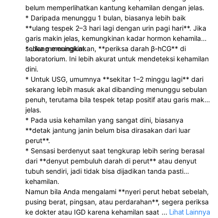
belum memperlihatkan kantung kehamilan dengan jelas.
* Daripada menunggu 1 bulan, biasanya lebih baik
**ulang tespek 2–3 hari lagi dengan urin pagi hari**. Jika
garis makin jelas, kemungkinan kadar hormon kehamilan
sedang meningkat.
* Jika memungkinkan, **periksa darah β-hCG** di
laboratorium. Ini lebih akurat untuk mendeteksi kehamilan
dini.
* Untuk USG, umumnya **sekitar 1–2 minggu lagi** dari
sekarang lebih masuk akal dibanding menunggu sebulan
penuh, terutama bila tespek tetap positif atau garis makin
jelas.
* Pada usia kehamilan yang sangat dini, biasanya
**detak jantung janin belum bisa dirasakan dari luar
perut**.
* Sensasi berdenyut saat tengkurap lebih sering berasal
dari **denyut pembuluh darah di perut** atau denyut
tubuh sendiri, jadi tidak bisa dijadikan tanda pasti
kehamilan.
Namun bila Anda mengalami **nyeri perut hebat sebelah,
pusing berat, pingsan, atau perdarahan**, segera periksa
ke dokter atau IGD karena kehamilan saat menggunakan
...
Lihat Lainnya