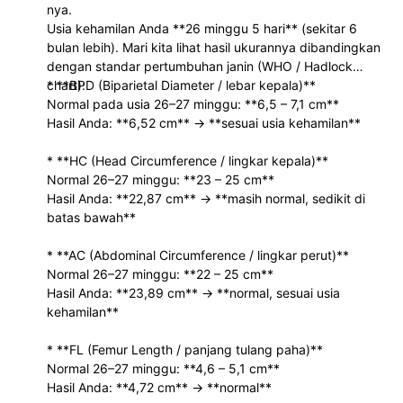
nya.
Usia kehamilan Anda **26 minggu 5 hari** (sekitar 6
bulan lebih). Mari kita lihat hasil ukurannya dibandingkan
dengan standar pertumbuhan janin (WHO / Hadlock
chart):
* **BPD (Biparietal Diameter / lebar kepala)**
Normal pada usia 26–27 minggu: **6,5 – 7,1 cm**
Hasil Anda: **6,52 cm** → **sesuai usia kehamilan**
* **HC (Head Circumference / lingkar kepala)**
Normal 26–27 minggu: **23 – 25 cm**
Hasil Anda: **22,87 cm** → **masih normal, sedikit di
batas bawah**
* **AC (Abdominal Circumference / lingkar perut)**
Normal 26–27 minggu: **22 – 25 cm**
Hasil Anda: **23,89 cm** → **normal, sesuai usia
kehamilan**
* **FL (Femur Length / panjang tulang paha)**
Normal 26–27 minggu: **4,6 – 5,1 cm**
Hasil Anda: **4,72 cm** → **normal**