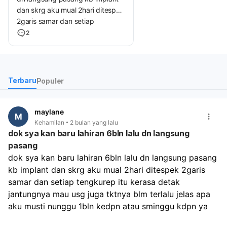
dan skrg aku mual 2hari ditespek
2garis samar dan setiap
tengkurep itu kerasa detak
2
jantungnya mau usg juga tktnya
blm terlalu jelas apa aku musti
nunggu 1bln kedpn atau sminggu
kdpn ya
Terbaru
Populer
maylane
M
Kehamilan
2 bulan yang lalu
dok sya kan baru lahiran 6bln lalu dn langsung
pasang
dok sya kan baru lahiran 6bln lalu dn langsung pasang 
kb implant dan skrg aku mual 2hari ditespek 2garis 
samar dan setiap tengkurep itu kerasa detak 
jantungnya mau usg juga tktnya blm terlalu jelas apa 
aku musti nunggu 1bln kedpn atau sminggu kdpn ya