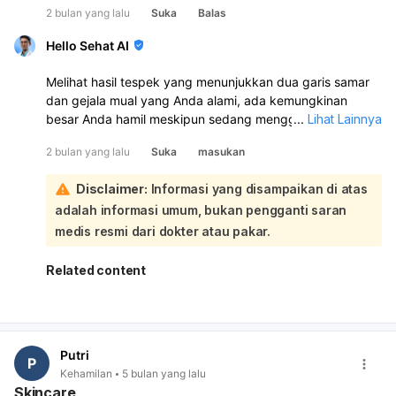
kontrasepsi perlu dipastikan lokasinya dengan baik.
2 bulan yang lalu
Suka
Balas
Hello Sehat AI
Melihat hasil tespek yang menunjukkan dua garis samar
dan gejala mual yang Anda alami, ada kemungkinan
besar Anda hamil meskipun sedang menggunakan KB
...
Lihat Lainnya
implan. Sensasi detak jantung yang Anda rasakan saat
2 bulan yang lalu
Suka
masukan
tengkurap kemungkinan besar adalah detak jantung
Anda sendiri atau gerakan lain dalam tubuh, karena detak
Disclaimer:
Informasi yang disampaikan di atas
jantung janin biasanya belum bisa dirasakan langsung
adalah informasi umum, bukan pengganti saran
oleh ibu pada tahap awal kehamilan:
Untuk memastikan kehamilan dan lokasinya, serta untuk
medis resmi dari dokter atau pakar.
mengevaluasi kondisi implan KB Anda, sangat disarankan
untuk segera memeriksakan diri ke dokter kandungan.
Related content
Dokter akan melakukan pemeriksaan dan mungkin
menyarankan USG. Meskipun detak jantung janin
biasanya mulai terdeteksi dengan USG sekitar minggu
ke-6 kehamilan, USG lebih awal (misalnya dalam 1-2
Putri
minggu ke depan) dapat mengkonfirmasi adanya
P
Kehamilan
5 bulan yang lalu
kantung kehamilan di dalam rahim. Ini penting untuk
Skincare