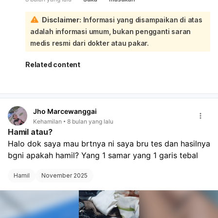
atau ketuban pecah, pola kontraksi yang teratur dan
sering seperti ini menunjukkan otot rahim Anda sedang
Disclaimer:
Informasi yang disampaikan di atas
bekerja. Rasa ngilu di area Miss V juga bisa menjadi
adalah informasi umum, bukan pengganti saran
indikasi adanya tekanan atau perubahan pada leher
rahim. Sebaiknya Anda segera menghubungi dokter atau
medis resmi dari dokter atau pakar.
bidan Anda, atau langsung menuju fasilitas kesehatan
untuk pemeriksaan lebih lanjut dan memastikan kondisi
Related content
Anda serta bayi.
Jho Marcewanggai
Kehamilan
8 bulan yang lalu
Hamil atau?
Halo dok saya mau brtnya ni saya bru tes dan hasilnya 
bgni apakah hamil? Yang 1 samar yang 1 garis tebal
Hamil
November 2025