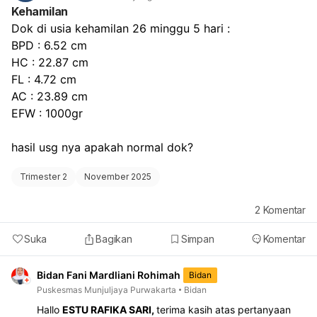
tambahan untuk memastikan pertumbuhan dan
Kehamilan
perkembangan janin Anda.
Dok di usia kehamilan 26 minggu 5 hari :
BPD : 6.52 cm
HC : 22.87 cm
FL : 4.72 cm
AC : 23.89 cm
EFW : 1000gr
hasil usg nya apakah normal dok? 
Trimester 2
November 2025
2
Komentar
Suka
Bagikan
Simpan
Komentar
Bidan Fani Mardliani Rohimah
Bidan
Puskesmas Munjuljaya Purwakarta
Bidan
Hallo
ESTU RAFIKA SARI,
terima kasih atas pertanyaan