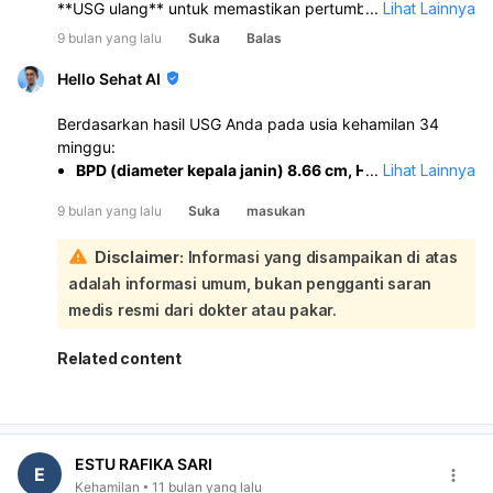
**USG ulang** untuk memastikan pertumbuhan tulang
...
Lihat Lainnya
dan plasenta.
9 bulan yang lalu
Suka
Balas
Hello Sehat AI
Berdasarkan hasil USG Anda pada usia kehamilan 34
minggu:
BPD (diameter kepala janin) 8.66 cm, HC (lingkar
...
Lihat Lainnya
kepala janin) 30.17 cm, AC (lingkar perut janin) 29.75
9 bulan yang lalu
Suka
masukan
cm, dan BBJ (berat janin) 2430 gram
umumnya
berada dalam kisaran normal untuk usia kehamilan 34
Disclaimer:
Informasi yang disampaikan di atas
minggu.
adalah informasi umum, bukan pengganti saran
Jumlah cairan ketuban 12.17
juga tampak dalam
batas normal.
medis resmi dari dokter atau pakar.
Namun,
FL (panjang tulang paha janin) 4.71 cm
terlihat lebih pendek dari rata-rata untuk usia
Related content
kehamilan 34 minggu. Sangat penting untuk
mendiskusikan hasil ini secara langsung dengan dokter
yang melakukan pemeriksaan atau dokter kandungan
Anda. Dokter dapat memberikan penjelasan lebih lanjut
ESTU RAFIKA SARI
dan menentukan apakah diperlukan pemeriksaan
E
Kehamilan
11 bulan yang lalu