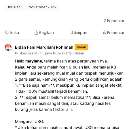
Ibu Baru
November 2025
2
Komentar
Suka
Bagikan
Simpan
Komentar
Bidan Fani Mardliani Rohimah
Bidan
Puskesmas Munjuljaya Purwakarta
Bidan
Hallo
maylane,
terima kasih atas pertanyaan nya.
Kalau Anda baru melahirkan 6 bulan lalu, memakai KB
implan, lalu sekarang mual mual dan tespek menunjukkan
2 garis samar, kemungkinan yang perlu dipikirkan adalah:
1. **Bisa saja hamil**, meskipun KB implan sangat efektif.
Tidak 100% mustahil terjadi kehamilan.
2. **Tespek samar belum memastikan**. Bisa karena
kehamilan masih sangat dini, atau kadang hasil tes
kurang jelas karena faktor lain.
Mengenai USG:
* Jika kehamilan masih sangat awal, USG memang bisa