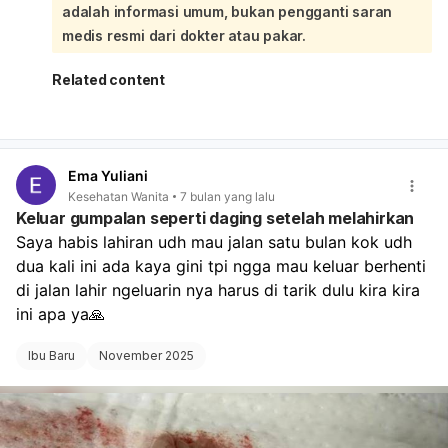
adalah informasi umum, bukan pengganti saran
Aqua (Water)
,
Glycerin
,
Ethylhexyl Palmitate
, dan
Propylene Glycol
adalah bahan umum yang berfungsi
medis resmi dari dokter atau pakar.
sebagai pelarut, pelembap, dan emolien.
CI 77891 (Titanium Dioxide)
adalah pigmen putih
Related content
yang juga sering digunakan sebagai filter UV fisik.
Paraffinum Liquidum (Mineral Oil)
adalah emolien
yang efektif untuk melembapkan kulit. Meskipun
demikian, keamanan suatu produk juga sangat
Ema Yuliani
bergantung pada formulasi keseluruhan, konsentrasi
Kesehatan Wanita
7 bulan yang lalu
masing-masing bahan, dan yang terpenting,
Keluar gumpalan seperti daging setelah melahirkan
kesesuaian dengan jenis dan kondisi kulit Anda. Seperti
Saya habis lahiran udh mau jalan satu bulan kok udh 
yang disebutkan, "selalu periksa kandungan produk
dua kali ini ada kaya gini tpi ngga mau keluar berhenti 
untuk memastikan kesesuaian dengan kondisi kulit"
dan "penting untuk menyesuaikan dengan jenis kulit
di jalan lahir ngeluarin nya harus di tarik dulu kira kira 
dan hasil akhir yang diinginkan". Jika Anda memiliki
ini apa ya🙏
kulit sensitif atau kekhawatiran tertentu, disarankan
untuk melakukan patch test terlebih dahulu atau
Ibu Baru
November 2025
berkonsultasi dengan ahli kulit.