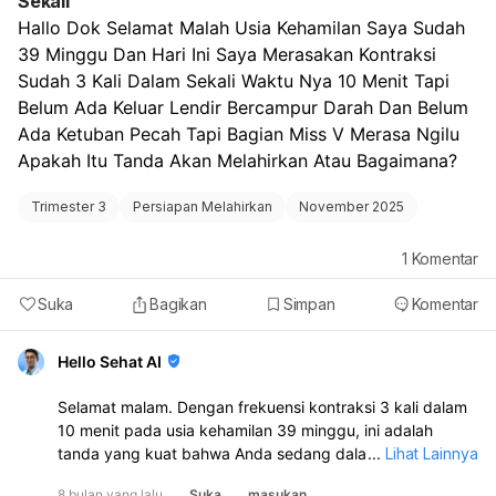
Sekali
untuk melakukan suntik KB secara rutin sesuai jadwal
Hallo Dok Selamat Malah Usia Kehamilan Saya Sudah 
yang ditentukan.
39 Minggu Dan Hari Ini Saya Merasakan Kontraksi 
Sudah 3 Kali Dalam Sekali Waktu Nya 10 Menit Tapi 
Belum Ada Keluar Lendir Bercampur Darah Dan Belum 
Ada Ketuban Pecah Tapi Bagian Miss V Merasa Ngilu 
Apakah Itu Tanda Akan Melahirkan Atau Bagaimana?
Trimester 3
Persiapan Melahirkan
November 2025
1
Komentar
Suka
Bagikan
Simpan
Komentar
Hello Sehat AI
Selamat malam. Dengan frekuensi kontraksi 3 kali dalam
10 menit pada usia kehamilan 39 minggu, ini adalah
tanda yang kuat bahwa Anda sedang dalam proses
...
Lihat Lainnya
persalinan. Meskipun belum ada lendir bercampur darah
8 bulan yang lalu
Suka
masukan