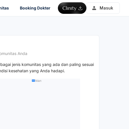
itas
Booking Dokter
Masuk
omunitas Anda
rbagai jenis komunitas yang ada dan paling sesuai
disi kesehatan yang Anda hadapi.
Iklan