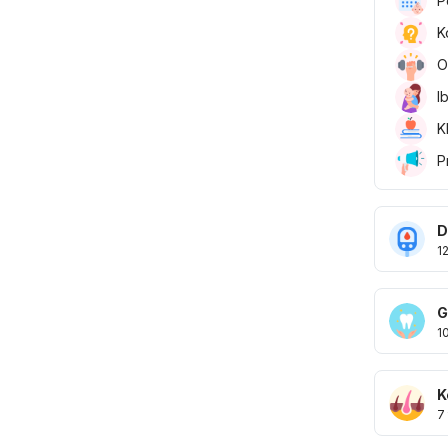
P
K
O
I
K
P
D
1
G
1
K
7