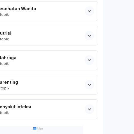
esehatan Wanita
topik
utrisi
topik
lahraga
topik
arenting
topik
enyakit Infeksi
topik
Iklan