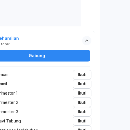
ehamilan
2
topik
Gabung
mum
Ikuti
amil
Ikuti
rimester 1
Ikuti
rimester 2
Ikuti
rimester 3
Ikuti
ayi Tabung
Ikuti