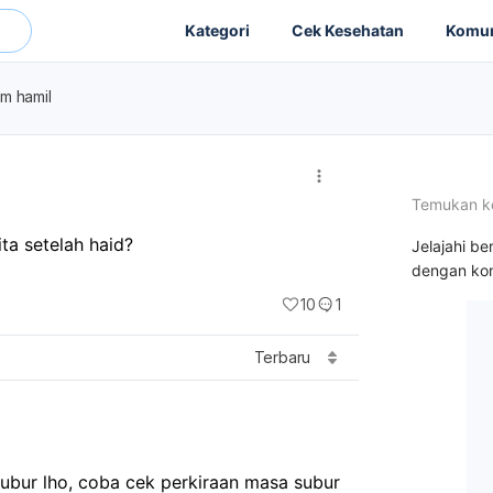
Kategori
Cek Kesehatan
Komun
am hamil
Temukan k
ta setelah haid?
Jelajahi be
dengan kon
10
1
Terbaru
ubur lho, coba cek perkiraan masa subur 