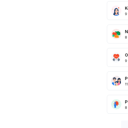
K
9
N
8
O
9
P
11
P
8