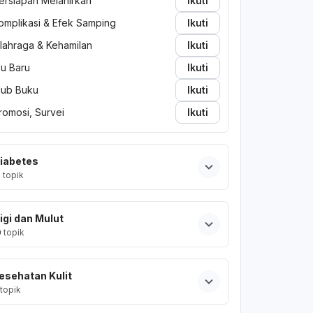
ersiapan Melahirkan
Ikuti
omplikasi & Efek Samping
Ikuti
lahraga & Kehamilan
Ikuti
bu Baru
Ikuti
lub Buku
Ikuti
romosi, Survei
Ikuti
iabetes
2
topik
igi dan Mulut
0
topik
esehatan Kulit
topik