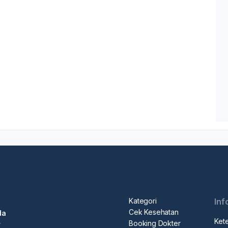
Kategori
Inf
Cek Kesehatan
da
Ket
Booking Dokter
r