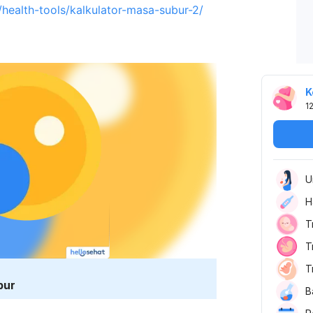
/health-tools/kalkulator-masa-subur-2/
K
1
U
H
T
T
T
bur
B