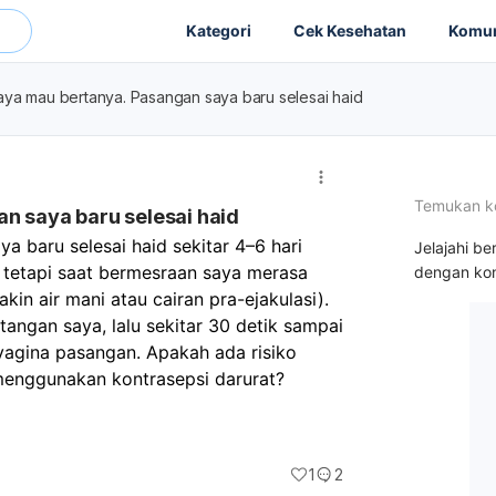
Kategori
Cek Kesehatan
Komun
aya mau bertanya. Pasangan saya baru selesai haid
Temukan k
n saya baru selesai haid
 baru selesai haid sekitar 4–6 hari 
Jelajahi be
 tetapi saat bermesraan saya merasa 
dengan kon
akin air mani atau cairan pra-ejakulasi). 
angan saya, lalu sekitar 30 detik sampai 
vagina pasangan. Apakah ada risiko 
 menggunakan kontrasepsi darurat?
1
2