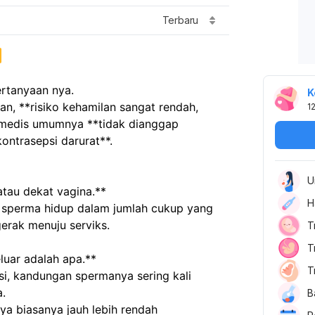
Terbaru
ertanyaan nya.
K
n, **risiko kehamilan sangat rendah, 
1
 medis umumnya **tidak dianggap 
ntrasepsi darurat**.
U
 atau dekat vagina.**
H
erak menuju serviks.
T
T
luar adalah apa.**
T
a.
B