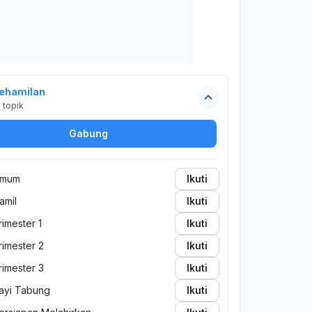
ehamilan
2
topik
Gabung
mum
Ikuti
amil
Ikuti
rimester 1
Ikuti
rimester 2
Ikuti
rimester 3
Ikuti
ayi Tabung
Ikuti