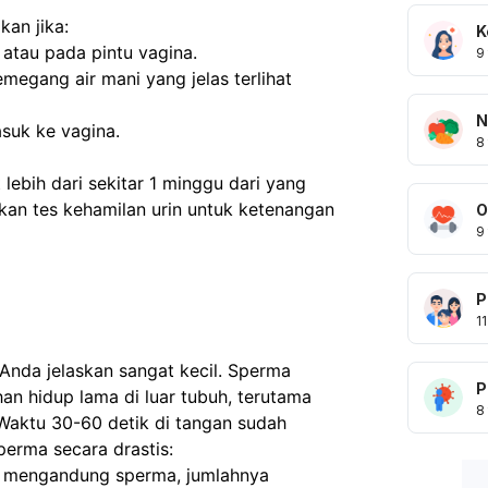
kan jika:
K
t atau pada pintu vagina.
9
egang air mani yang jelas terlihat 
N
suk ke vagina.
8
lebih dari sekitar 1 minggu dari yang 
an tes kehamilan urin untuk ketenangan 
O
9
P
11
 Anda jelaskan sangat kecil. Sperma
P
an hidup lama di luar tubuh, terutama
8
 Waktu 30-60 detik di tangan sudah
perma secara drastis:
at mengandung sperma, jumlahnya