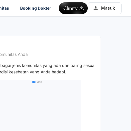
itas
Booking Dokter
Masuk
omunitas Anda
rbagai jenis komunitas yang ada dan paling sesuai
disi kesehatan yang Anda hadapi.
Iklan