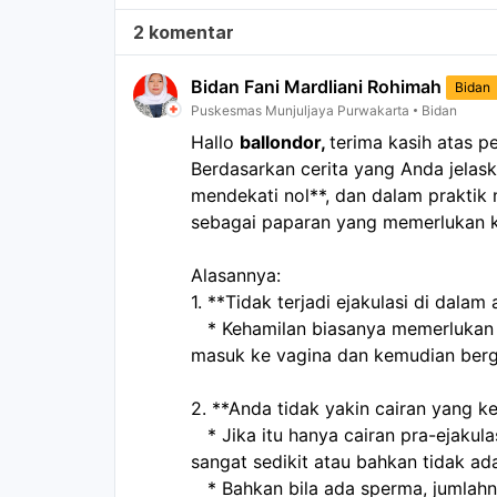
2 komentar
Bidan Fani Mardliani Rohimah
Bidan
Puskesmas Munjuljaya Purwakarta
Bidan
Hallo 
ballondor, 
terima kasih atas p
Berdasarkan cerita yang Anda jelaska
mendekati nol**, dan dalam praktik
sebagai paparan yang memerlukan ko
Alasannya:
1. **Tidak terjadi ejakulasi di dalam
   * Kehamilan biasanya memerlukan sperma hidup dalam jumlah cukup yang 
masuk ke vagina dan kemudian berg
2. **Anda tidak yakin cairan yang ke
   * Jika itu hanya cairan pra-ejakulasi, kandungan spermanya sering kali 
sangat sedikit atau bahkan tidak ad
   * Bahkan bila ada sperma, jumlahnya biasanya jauh lebih rendah 