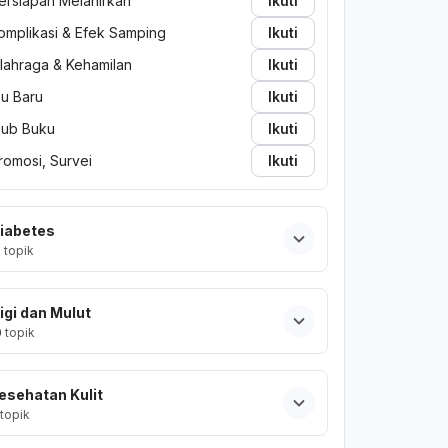
ersiapan Melahirkan
Ikuti
omplikasi & Efek Samping
Ikuti
lahraga & Kehamilan
Ikuti
bu Baru
Ikuti
lub Buku
Ikuti
romosi, Survei
Ikuti
iabetes
2
topik
igi dan Mulut
0
topik
esehatan Kulit
topik