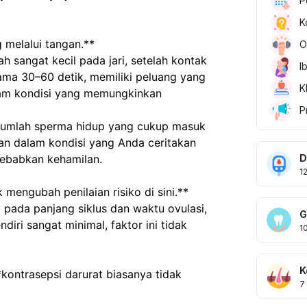
P
K
 melalui tangan.**
O
I
ama 30–60 detik, memiliki peluang yang 
K
lam kondisi yang memungkinkan 
P
an dalam kondisi yang Anda ceritakan 
D
babkan kehamilan.
1
 mengubah penilaian risiko di sini.**
G
iri sangat minimal, faktor ini tidak 
1
K
kontrasepsi darurat biasanya tidak 
7