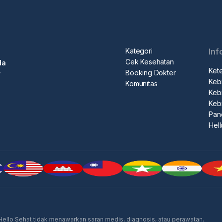
Kategori
Inf
Cek Kesehatan
da
Ket
Booking Dokter
r
Kebi
Komunitas
Kebi
Keb
Pan
Hel
 Hello Sehat tidak menawarkan saran medis, diagnosis, atau perawatan.