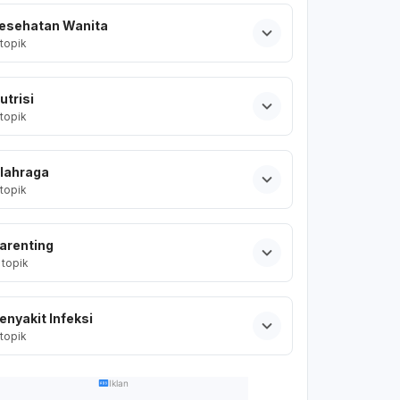
esehatan Wanita
topik
utrisi
topik
lahraga
topik
arenting
topik
enyakit Infeksi
topik
Iklan