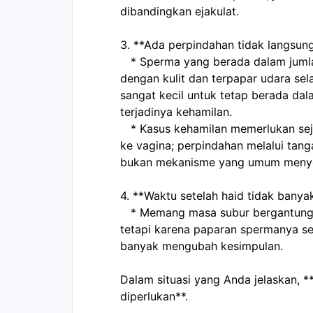
dibandingkan ejakulat.
3. **Ada perpindahan tidak langsung
   * Sperma yang berada dalam jumlah sangat kecil pada jari, setelah kontak 
dengan kulit dan terpapar udara sel
sangat kecil untuk tetap berada da
terjadinya kehamilan.
   * Kasus kehamilan memerlukan sejumlah sperma hidup yang cukup masuk 
ke vagina; perpindahan melalui tang
bukan mekanisme yang umum menye
4. **Waktu setelah haid tidak banyak
   * Memang masa subur bergantung pada panjang siklus dan waktu ovulasi, 
tetapi karena paparan spermanya send
banyak mengubah kesimpulan.
Dalam situasi yang Anda jelaskan, **
diperlukan**.