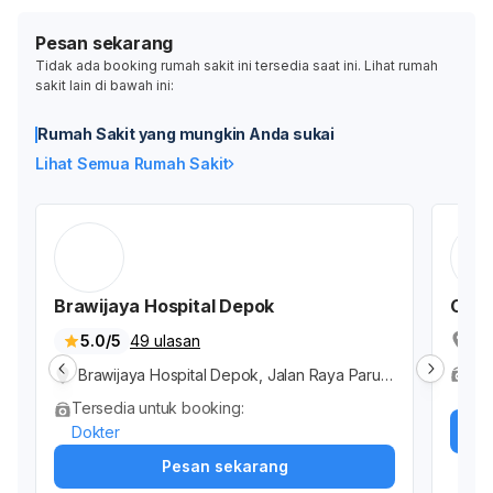
Pesan sekarang
Tidak ada booking rumah sakit ini tersedia saat ini. Lihat rumah
sakit lain di bawah ini:
Rumah Sakit yang mungkin Anda sukai
Lihat Semua Rumah Sakit
Brawijaya Hospital Depok
Caly
Jl
5.0/5
49 ulasan
aw
Ter
Brawijaya Hospital Depok, Jalan Raya Parun
Dok
g - Ciputat, Bojongsari Baru, Kota Depok, Ja
Tersedia untuk booking:
wa Barat, Indonesia
Dokter
Pesan sekarang