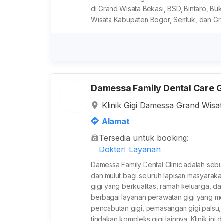
di Grand Wisata Bekasi, BSD, Bintaro, Buk
Wisata Kabupaten Bogor, Sentuk, dan Gr
Damessa Family Dental Care 
Klinik Gigi Damessa Grand Wisata
ga Dengan Dokter Spesialis, AA
Alamat
n Boulevard, Lambangjaya, Kab
Tersedia untuk booking:
a Barat, Indonesia
Dokter
Layanan
Damessa Family Dental Clinic adalah seb
dan mulut bagi seluruh lapisan masyaraka
gigi yang berkualitas, ramah keluarga
berbagai layanan perawatan gigi yang me
pencabutan gigi, pemasangan gigi palsu
tindakan kompleks gigi lainnya. Klinik ini