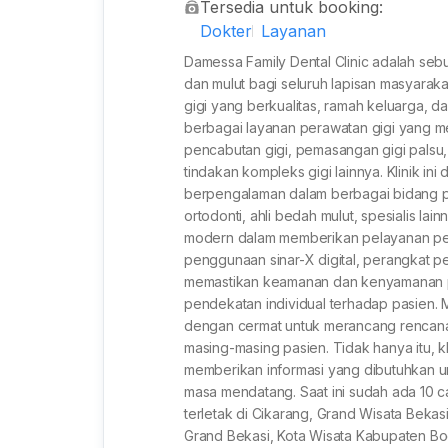
Tersedia untuk booking:
Dokter
Layanan
Damessa Family Dental Clinic adalah seb
dan mulut bagi seluruh lapisan masyaraka
gigi yang berkualitas, ramah keluarga
berbagai layanan perawatan gigi yang me
pencabutan gigi, pemasangan gigi palsu
tindakan kompleks gigi lainnya. Klinik ini
berpengalaman dalam berbagai bidang pera
ortodonti, ahli bedah mulut, spesialis lai
modern dalam memberikan pelayanan pera
penggunaan sinar-X digital, perangkat penc
memastikan keamanan dan kenyamanan pas
pendekatan individual terhadap pasien
dengan cermat untuk merancang rencana 
masing-masing pasien. Tidak hanya itu, k
memberikan informasi yang dibutuhkan u
masa mendatang. Saat ini sudah ada 10 
terletak di Cikarang, Grand Wisata Bekasi
Grand Bekasi, Kota Wisata Kabupaten Bo