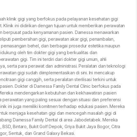
uah klinik gigi yang berfokus pada pelayanan kesehatan gigi
t. Klinik ini didirikan dengan tujuan untuk memberikan perawatan
, dan berpusat pada kenyamanan pasien. Damessa menawarkan
liputi pembersihan gigi, perawatan akar gigi, penambalan,
, pemasangan behel, dan berbagai prosedur estetika maupun
 didukung oleh tim dokter gigi yang berkualitas dan
watan gigi. Tim ini terdiri dari dokter gigi umum, ahli
nnya, serta para perawat dan administrasi. Peralatan dan teknologi
watan gigi sudah diimplementasikan di sini. Ini mencakup
itraan gigi canggih, serta peralatan sterilisasi terkini untuk
ien. Dokter di Damessa Family Dental Clinic berfokus pada
. Mereka mendengarkan kebutuhan dan kekhawatiran pasien
perawatan yang paling sesuai dengan situasi dan preferensi
linik ini juga memiliki komitmen terhadap edukasi pasien. Mereka
ntuk menjaga kesehatan gigi dan mencegah masalah gigi di
cabang Damessa Family Dental di area Jabodetabek. Mereka
, BSD, Bintaro, Bukit Golf Depok, Griya Bukit Jaya Bogor, Citra
gor, Sentuk, dan Grand Galaxy Bekasi.