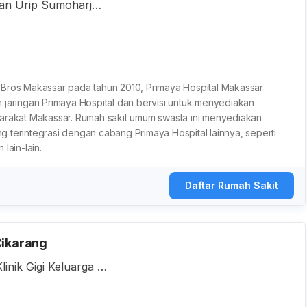
lan Urip Sumoharjo,
Sulawesi Selatan, In
 Bros Makassar pada tahun 2010, Primaya Hospital Makassar
 jaringan Primaya Hospital dan bervisi untuk menyediakan
yarakat Makassar. Rumah sakit umum swasta ini menyediakan
 terintegrasi dengan cabang Primaya Hospital lainnya, seperti
lain-lain.
Daftar Rumah Sakit
Cikarang
linik Gigi Keluarga D
MH. Thamrin, Cibatu,
 Indonesia