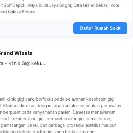
it Golf Depok, Griya Bukit Jaya Bogor, Citra Grand Bekasi, Kota
and Galaxy Bekasi.
Daftar Rumah Sakit
Grand Wisata
 - Klinik Gigi Keluar
05 Jalan Celebratio
upaten Bekasi, Jaw
uah klinik gigi yang berfokus pada pelayanan kesehatan gigi
t. Klinik ini didirikan dengan tujuan untuk memberikan perawatan
, dan berpusat pada kenyamanan pasien. Damessa menawarkan
liputi pembersihan gigi, perawatan akar gigi, penambalan,
, pemasangan behel, dan berbagai prosedur estetika maupun
 didukung oleh tim dokter gigi yang berkualitas dan