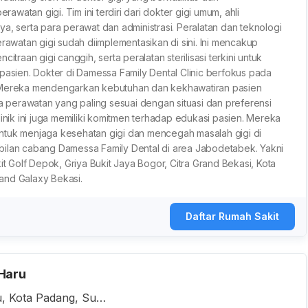
watan gigi. Tim ini terdiri dari dokter gigi umum, ahli
nnya, serta para perawat dan administrasi. Peralatan dan teknologi
watan gigi sudah diimplementasikan di sini. Ini mencakup
itraan gigi canggih, serta peralatan sterilisasi terkini untuk
ien. Dokter di Damessa Family Dental Clinic berfokus pada
. Mereka mendengarkan kebutuhan dan kekhawatiran pasien
perawatan yang paling sesuai dengan situasi dan preferensi
linik ini juga memiliki komitmen terhadap edukasi pasien. Mereka
ntuk menjaga kesehatan gigi dan mencegah masalah gigi di
bilan cabang Damessa Family Dental di area Jabodetabek. Yakni
it Golf Depok, Griya Bukit Jaya Bogor, Citra Grand Bekasi, Kota
and Galaxy Bekasi.
Daftar Rumah Sakit
Haru
u, Kota Padang, Sum