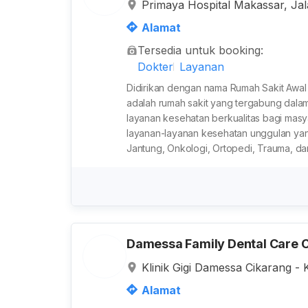
Primaya Hospital Makassar, Ja
Karuwisi Utara, Kota Makassar, 
Alamat
donesia
Tersedia untuk booking:
Dokter
Layanan
Didirikan dengan nama Rumah Sakit Awal
adalah rumah sakit yang tergabung dalam
layanan kesehatan berkualitas bagi mas
layanan-layanan kesehatan unggulan yang
Jantung, Onkologi, Ortopedi, Trauma, dan 
Damessa Family Dental Care 
Klinik Gigi Damessa Cikarang - K
engan Dokter Spesialis, Jalan 
Alamat
Kabupaten Bekasi, Jawa Barat,