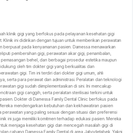
ce Suites, Jalan Let
Kota Tangerang Sela
uah klinik gigi yang berfokus pada pelayanan kesehatan gigi
t. Klinik ini didirikan dengan tujuan untuk memberikan perawatan
, dan berpusat pada kenyamanan pasien. Damessa menawarkan
liputi pembersihan gigi, perawatan akar gigi, penambalan,
, pemasangan behel, dan berbagai prosedur estetika maupun
 didukung oleh tim dokter gigi yang berkualitas dan
watan gigi. Tim ini terdiri dari dokter gigi umum, ahli
nnya, serta para perawat dan administrasi. Peralatan dan teknologi
watan gigi sudah diimplementasikan di sini. Ini mencakup
itraan gigi canggih, serta peralatan sterilisasi terkini untuk
ien. Dokter di Damessa Family Dental Clinic berfokus pada
. Mereka mendengarkan kebutuhan dan kekhawatiran pasien
perawatan yang paling sesuai dengan situasi dan preferensi
linik ini juga memiliki komitmen terhadap edukasi pasien. Mereka
ntuk menjaga kesehatan gigi dan mencegah masalah gigi di
bilan cabang Damessa Family Dental di area Jabodetabek. Yakni