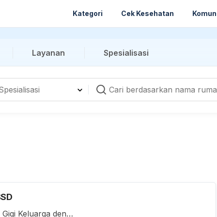
Kategori
Cek Kesehatan
Komun
Layanan
Spesialisasi
BSD
k Gigi Keluarga denga