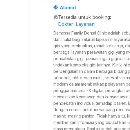
n Dokter Spesialis, Ruko Proven
Alamat
nan Sutopo, Lengkong Wetan, 
Tersedia untuk booking:
tan, Banten, Indonesia
Dokter
Layanan
Damessa Family Dental Clinic adalah seb
dan mulut bagi seluruh lapisan masyaraka
gigi yang berkualitas, ramah keluarga
berbagai layanan perawatan gigi yang me
pencabutan gigi, pemasangan gigi palsu
tindakan kompleks gigi lainnya. Klinik ini
berpengalaman dalam berbagai bidang pera
ortodonti, ahli bedah mulut, spesialis lai
modern dalam memberikan pelayanan pera
penggunaan sinar-X digital, perangkat penc
memastikan keamanan dan kenyamanan pas
pendekatan individual terhadap pasien
dengan cermat untuk merancang rencana 
masing-masing pasien. Tidak hanya itu, k
memberikan informasi yang dibutuhkan u
masa mendatang. Saat ini sudah ada sem