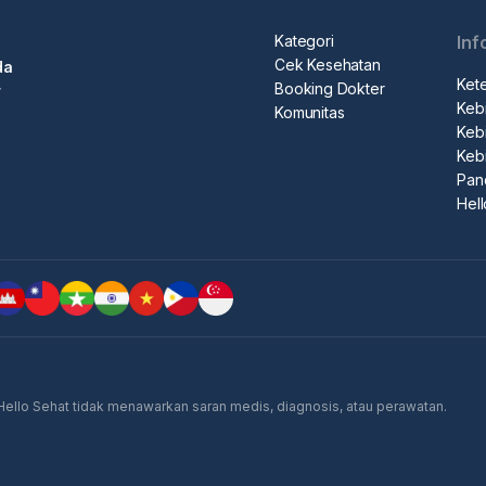
Kategori
Inf
Cek Kesehatan
da
Ket
Booking Dokter
r
Kebi
Komunitas
Kebi
Keb
Pan
Hel
 Hello Sehat tidak menawarkan saran medis, diagnosis, atau perawatan.