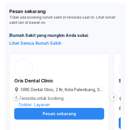
Pesan sekarang
Tidak ada booking rumah sakit ini tersedia saat ini. Lihat rumah
sakit lain di bawah ini:
Rumah Sakit yang mungkin Anda sukai
Lihat Semua Rumah Sakit
Oris Dental Clinic
Silo
ORIS Dental Clinic, 2 Ilir, Kota Palembang, Su
5.
matera Selatan, Indonesia
Tersedia untuk booking:
Si
Dokter
Layanan
or
Ter
an
Pesan sekarang
Dok