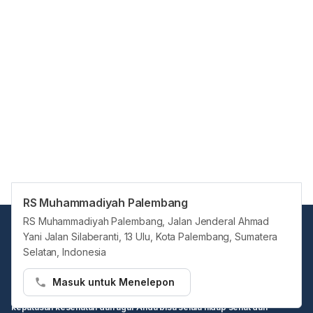
RS Muhammadiyah Palembang
RS Muhammadiyah Palembang, Jalan Jenderal Ahmad
Yani Jalan Silaberanti, 13 Ulu, Kota Palembang, Sumatera
Selatan, Indonesia
Masuk untuk Menelepon
Hello Sehat ingin menjadi sumber informasi Anda dalam membuat
keputusan kesehatan dan agar Anda bisa selalu hidup sehat dan