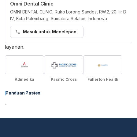
Omni Dental Clinic
Asuransi
OMNI DENTAL CLINIC, Ruko Lorong Sandes, RW.2, 20 Ilir D.
Semua penyedia layanan di HHG wajib
IV, Kota Palembang, Sumatera Selatan, Indonesia
mencantumkan paket asuransi dalam jaringan secara
akurat. Jika terdapat masalah, tim Layanan kami akan
Masuk untuk Menelepon
membantu menghubungkan Anda dengan penyedia
layanan.
Admedika
Pacific Cross
Fullerton Health
Panduan Pasien
-