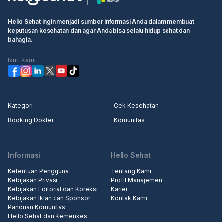
booking"
• Isi informasi pribadi Anda dan selesaikan booking.
Hello Sehat ingin menjadi sumber informasi Anda dalam membuat
keputusan kesehatan dan agar Anda bisa selalu hidup sehat dan
Langkah 2: Pergi ke rumah sakit atau klinik terjadwal, pergi ke
bahagia.
konter penerimaan medis, tunjukkan informasi booking kepada
resepsionis/perawat
Ikuti Kami
Langkah 3: Masuk ke klinik untuk pemeriksaan.
Kategori
Cek Kesehatan
Booking Dokter
Komunitas
Informasi
Hello Sehat
Ketentuan Pengguna
Tentang Kami
Kebijakan Privasi
Profil Manajemen
Kebijakan Editorial dan Koreksi
Karier
Kebijakan Iklan dan Sponsor
Kontak Kami
Panduan Komunitas
Hello Sehat dan Kemenkes