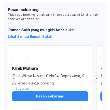
Pesan sekarang
Tidak ada booking rumah sakit ini tersedia saat ini. Lihat rumah
sakit lain di bawah ini:
Rumah Sakit yang mungkin Anda sukai
Lihat Semua Rumah Sakit
Klinik Mutiara
Klini
Jl. Wijaya Kusuma 9 No.34, Depok Jaya, Ke
He
c. Pancoran Mas, Kota Depok, Jawa Barat 16
k,
Tersedia untuk booking:
Ter
432, Indonesia
a 
Layanan
Dok
Pesan sekarang