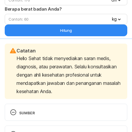
Berapa berat badan Anda?
kg
Hitung
Catatan
Hello Sehat tidak menyediakan saran medis,
diagnosis, atau perawatan. Selalu konsultasikan
dengan ahli kesehatan profesional untuk
mendapatkan jawaban dan penanganan masalah
kesehatan Anda.
SUMBER
Laura Geggel. Live Science. 
Woman Tried to Treat 
Athlete’s Foot with Raw Garlic
. html. Accessed on 