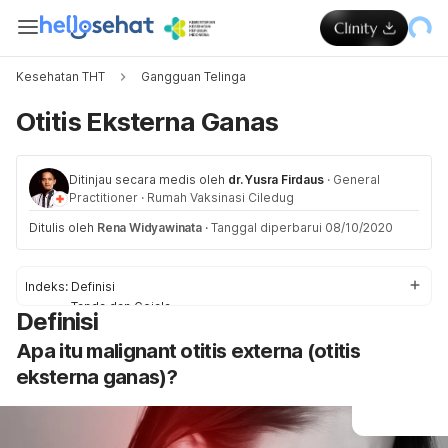
Kesehatan THT
Gangguan Telinga
Otitis Eksterna Ganas
Ditinjau secara medis oleh
dr. Yusra Firdaus
·
General
Practitioner
·
Rumah Vaksinasi Ciledug
Ditulis oleh
Rena Widyawinata
·
Tanggal diperbarui 08/10/2020
Indeks:
Definisi
Tanda dan Gejala
Definisi
Penyebab
Apa itu malignant otitis externa (otitis
Faktor Risiko
Pengobatan
eksterna ganas)?
Pengobatan di Rumah