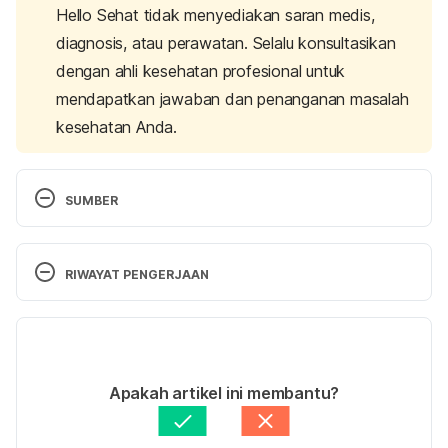
Hello Sehat tidak menyediakan saran medis,
diagnosis, atau perawatan. Selalu konsultasikan
dengan ahli kesehatan profesional untuk
mendapatkan jawaban dan penanganan masalah
kesehatan Anda.
SUMBER
Malignant Otitis Externa. 
 http://emedicine.medscape.com/article/845525-
RIWAYAT PENGERJAAN
overview Accessed April 18, 2017
Versi Terbaru
Malignant Otitis Externa. 
https://www.ncbi.nlm.nih.gov/pubmed/23147298 
08/10/2020
Accessed April 18, 2017
Ditulis oleh 
Rena Widyawinata
Apakah artikel ini membantu?
Ditinjau secara medis oleh
dr. Yusra Firdaus
Diperbarui oleh: 
Fajarina Nurin