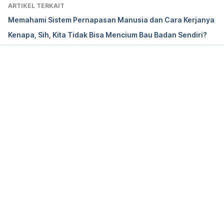
facts-about-nose/#ixzz4RfCjYuuN 
ARTIKEL TERKAIT
http://whatthafact.com/interesting-facts-about-
Memahami Sistem Pernapasan Manusia dan Cara Kerjanya
nose/ accessed Dec 2 2016
Kenapa, Sih, Kita Tidak Bisa Mencium Bau Badan Sendiri?
7 Surprising Facts about Your 
Nose https://health.clevelandclinic.org/2015/10/7-
surprising-facts-nose/ accessed Dec 2 2016
Memuat...