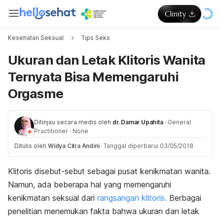
Kesehatan Seksual
Tips Seks
Ukuran dan Letak Klitoris Wanita
Ternyata Bisa Memengaruhi
Orgasme
Ditinjau secara medis oleh
dr. Damar Upahita
·
General
Practitioner
·
None
Ditulis oleh
Widya Citra Andini
·
Tanggal diperbarui 03/05/2018
Klitoris disebut-sebut sebagai pusat kenikmatan wanita.
Namun, ada beberapa hal yang memengaruhi
kenikmatan seksual dari
rangsangan klitoris.
Berbagai
penelitian menemukan fakta bahwa ukuran dan letak